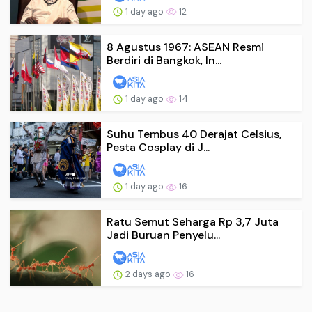
1 day ago
12
8 Agustus 1967: ASEAN Resmi
Berdiri di Bangkok, In...
1 day ago
14
Suhu Tembus 40 Derajat Celsius,
Pesta Cosplay di J...
1 day ago
16
Ratu Semut Seharga Rp 3,7 Juta
Jadi Buruan Penyelu...
2 days ago
16