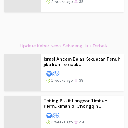
2 weeks ago
39
Update Kabar News Sekarang Jitu Terbaik
Israel Ancam Balas Kekuatan Penuh
jika Iran Tembak...
2 weeks ago
39
Tebing Bukit Longsor Timbun
Permukiman di Chongqin...
3 weeks ago
44
Prev.
1
2
3
4
Next
Last