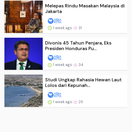
Melepas Rindu Masakan Malaysia di
Jakarta
1 week ago
31
Divonis 45 Tahun Penjara, Eks
Presiden Honduras Pu...
1 week ago
34
Studi Ungkap Rahasia Hewan Laut
Lolos dari Kepunah...
1 week ago
29