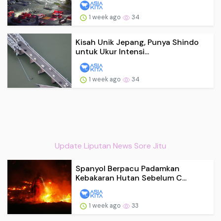
1 week ago
34
Kisah Unik Jepang, Punya Shindo
untuk Ukur Intensi...
1 week ago
34
Update Liputan News Sore Jitu
Spanyol Berpacu Padamkan
Kebakaran Hutan Sebelum C...
1 week ago
33