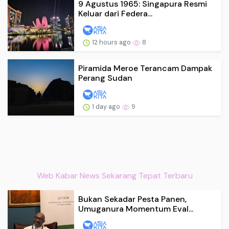
9 Agustus 1965: Singapura Resmi
Keluar dari Federa...
12 hours ago
8
Piramida Meroe Terancam Dampak
Perang Sudan
1 day ago
9
Web Kabar News Sekarang Tepat Terbaru
Bukan Sekadar Pesta Panen,
Umuganura Momentum Eval...