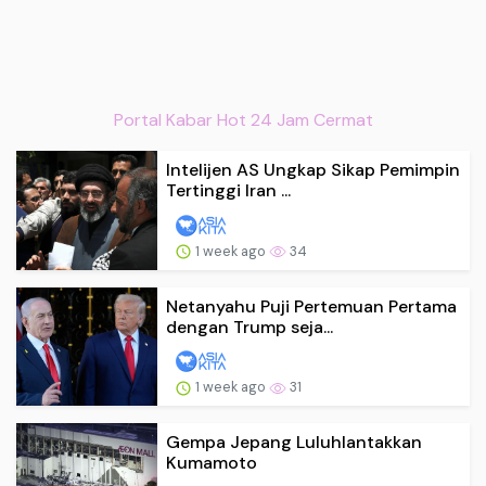
Portal Kabar Hot 24 Jam Cermat
Intelijen AS Ungkap Sikap Pemimpin
Tertinggi Iran ...
1 week ago
34
Netanyahu Puji Pertemuan Pertama
dengan Trump seja...
1 week ago
31
Gempa Jepang Luluhlantakkan
Kumamoto