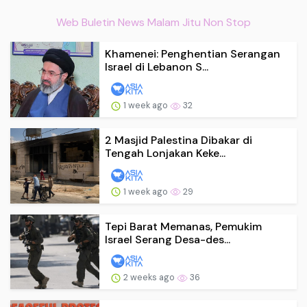
Web Buletin News Malam Jitu Non Stop
Khamenei: Penghentian Serangan
Israel di Lebanon S...
1 week ago
32
2 Masjid Palestina Dibakar di
Tengah Lonjakan Keke...
1 week ago
29
Tepi Barat Memanas, Pemukim
Israel Serang Desa-des...
2 weeks ago
36