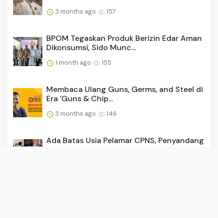
BPOM Tegaskan Produk Berizin Edar Aman
Dikonsumsi, Sido Munc...
1 month ago
155
Membaca Ulang Guns, Germs, and Steel di
Era 'Guns & Chip...
3 months ago
146
Ada Batas Usia Pelamar CPNS, Penyandang
Disabilitas Mental A...
3 months ago
145
Penyandang Disabilitas di Sleman Diajak
Jaga Lingkungan Lewa...
2 months ago
141
Cara Menjaga Otot Tetap Kuat saat