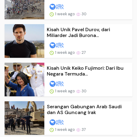
1 week ago
30
Kisah Unik Pavel Durov, dari
Miliarder Jadi Burona...
1 week ago
27
Kisah Unik Keiko Fujimori: Dari Ibu
Negara Termuda...
1 week ago
30
Serangan Gabungan Arab Saudi
dan AS Guncang Irak
1 week ago
37