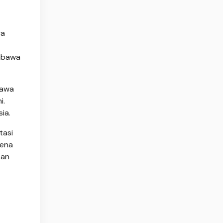
ga
embawa
Jawa
i.
ia.
tasi
rena
kan