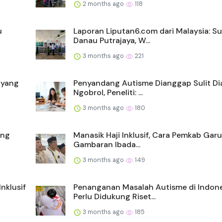
2 months ago
118
u
Laporan Liputan6.com dari Malaysia: S
Danau Putrajaya, W...
3 months ago
221
 yang
Penyandang Autisme Dianggap Sulit Di
Ngobrol, Peneliti: ...
3 months ago
180
ang
Manasik Haji Inklusif, Cara Pemkab Garu
Gambaran Ibada...
3 months ago
149
nklusif
Penanganan Masalah Autisme di Indone
Perlu Didukung Riset...
3 months ago
185