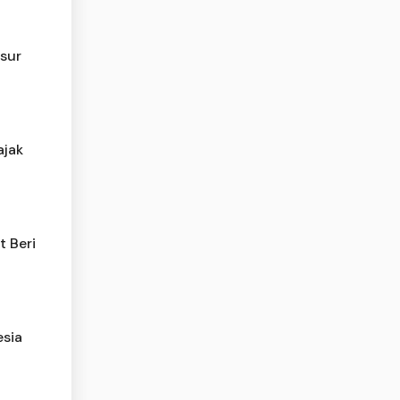
usur
ajak
t Beri
sia