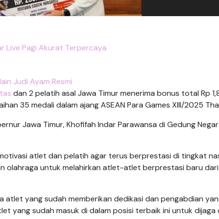
ar Live Pagi Akurat Terpercaya
ain Judi Ayam Resmi
itas
dan 2 pelatih asal Jawa Timur menerima bonus total Rp 1
raihan 35 medali dalam ajang ASEAN Para Games XIII/2025 Thai
bernur Jawa Timur, Khofifah Indar Parawansa di Gedung Nega
vasi atlet dan pelatih agar terus berprestasi di tingkat na
olahraga untuk melahirkan atlet-atlet berprestasi baru dar
a atlet yang sudah memberikan dedikasi dan pengabdian ya
tlet yang sudah masuk di dalam posisi terbaik ini untuk dijaga