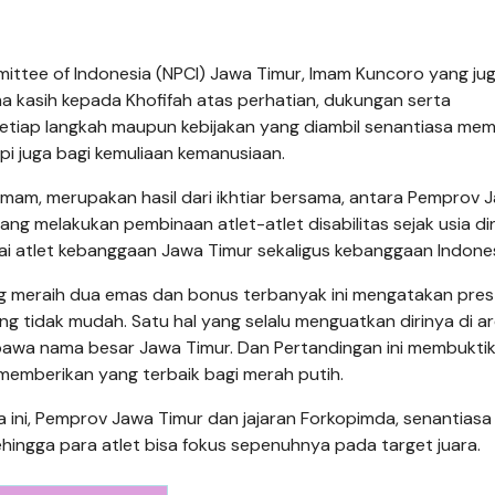
ttee of Indonesia (NPCI) Jawa Timur, Imam Kuncoro yang ju
 kasih kepada Khofifah atas perhatian, dukungan serta
 setiap langkah maupun kebijakan yang diambil senantiasa m
pi juga bagi kemuliaan kemanusiaan.
a Imam, merupakan hasil dari ikhtiar bersama, antara Pemprov 
ng melakukan pembinaan atlet-atlet disabilitas sejak usia din
ai atlet kebanggaan Jawa Timur sekaligus kebanggaan Indones
ng meraih dua emas dan bonus terbanyak ini mengatakan pres
ang tidak mudah. Satu hal yang selalu menguatkan dirinya di a
awa nama besar Jawa Timur. Dan Pertandingan ini membukti
emberikan yang terbaik bagi merah putih.
a ini, Pemprov Jawa Timur dan jajaran Forkopimda, senantiasa
ngga para atlet bisa fokus sepenuhnya pada target juara.