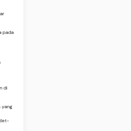
ar
a pada
n
n
n di
s yang
tlet-