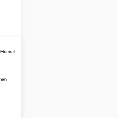
n Memori
Aman