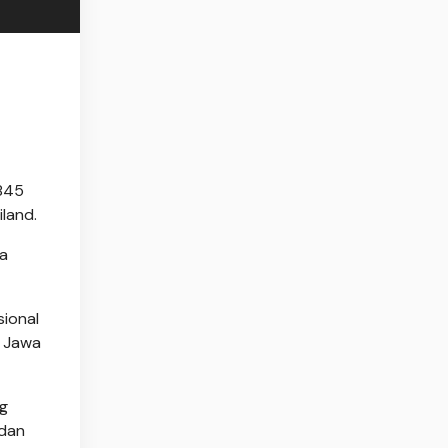
,845
land.
ra
sional
i Jawa
ng
 dan