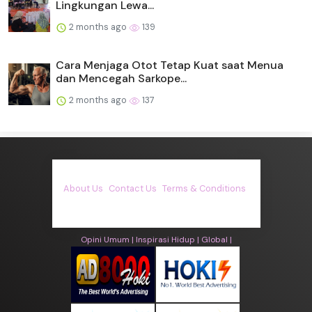
Lingkungan Lewa...
2 months ago
139
Cara Menjaga Otot Tetap Kuat saat Menua
dan Mencegah Sarkope...
2 months ago
137
About Us
·
Contact Us
·
Terms & Conditions
·
© asiakita.info 2026. All rights are reserved
Opini Umum |
Inspirasi Hidup |
Global |