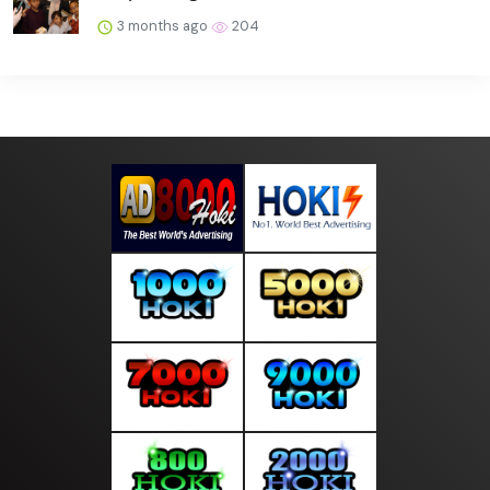
3 months ago
204