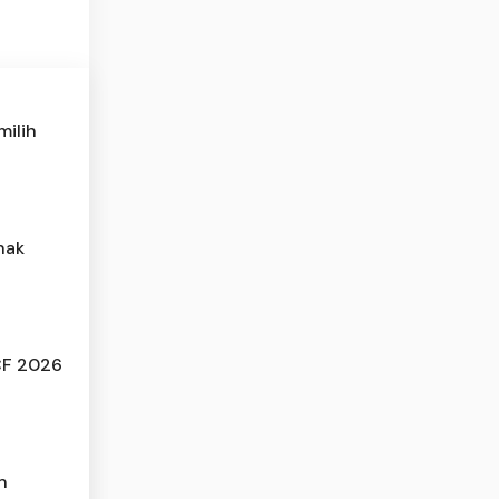
milih
nak
CF 2026
n