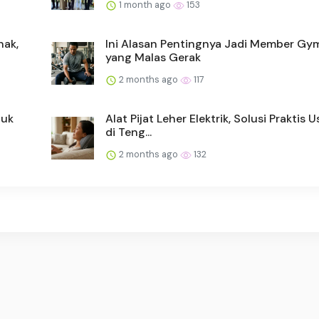
1 month ago
153
nak,
Ini Alasan Pentingnya Jadi Member Gy
yang Malas Gerak
2 months ago
117
tuk
Alat Pijat Leher Elektrik, Solusi Praktis U
di Teng...
2 months ago
132