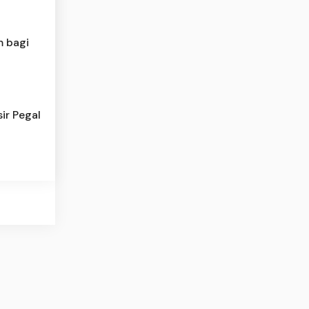
m bagi
sir Pegal