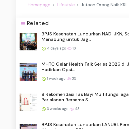
Homepage
Lifestyle
Jutaan Orang Naik KRL T
Related
BPJS Kesehatan Luncurkan NADI JKN, So
Menabung untuk Jag...
4 days ago
19
MHTC Gelar Health Talk Series 2026 di J
Hadirkan Opsi...
1 week ago
35
8 Rekomendasi Tas Bayi Multifungsi aga
Perjalanan Bersama S...
3 weeks ago
43
BPJS Kesehatan Luncurkan LANURI, Pe