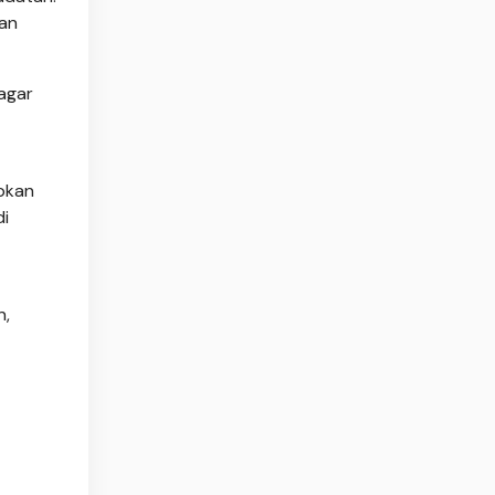
dan
 agar
abkan
di
n,