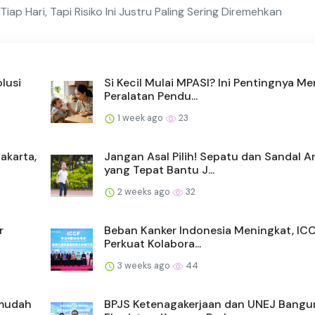
iap Hari, Tapi Risiko Ini Justru Paling Sering Diremehkan
lusi
Si Kecil Mulai MPASI? Ini Pentingnya Me
Peralatan Pendu...
1 week ago
23
akarta,
Jangan Asal Pilih! Sepatu dan Sandal A
yang Tepat Bantu J...
2 weeks ago
32
r
Beban Kanker Indonesia Meningkat, IC
Perkuat Kolabora...
3 weeks ago
44
rmudah
BPJS Ketenagakerjaan dan UNEJ Bangu