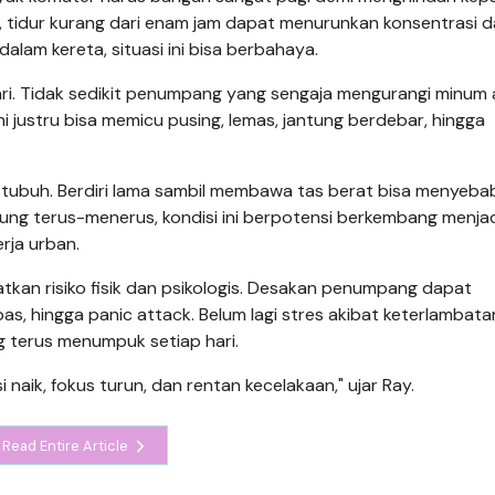
l, tidur kurang dari enam jam dapat menurunkan konsentrasi 
dalam kereta, situasi ini bisa berbahaya.
adari. Tidak sedikit penumpang yang sengaja mengurangi minum
ini justru bisa memicu pusing, lemas, jantung berdebar, hingga
r tubuh. Berdiri lama sambil membawa tas berat bisa menyeb
gsung terus-menerus, kondisi ini berpotensi berkembang menja
rja urban.
gkatkan risiko fisik dan psikologis. Desakan penumpang dapat
, hingga panic attack. Belum lagi stres akibat keterlambata
g terus menumpuk setiap hari.
 naik, fokus turun, dan rentan kecelakaan," ujar Ray.
Read Entire Article