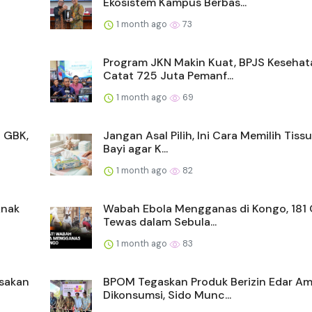
Ekosistem Kampus Berbas...
1 month ago
73
l
Program JKN Makin Kuat, BPJS Kesehat
Catat 725 Juta Pemanf...
1 month ago
69
i GBK,
Jangan Asal Pilih, Ini Cara Memilih Tiss
Bayi agar K...
1 month ago
82
Anak
Wabah Ebola Mengganas di Kongo, 181
Tewas dalam Sebula...
1 month ago
83
asakan
BPOM Tegaskan Produk Berizin Edar A
Dikonsumsi, Sido Munc...