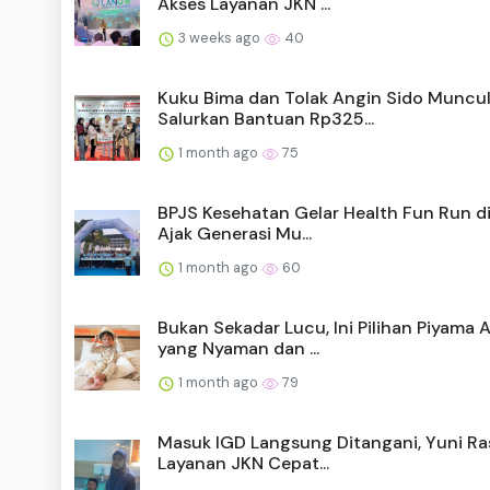
Akses Layanan JKN ...
3 weeks ago
40
Kuku Bima dan Tolak Angin Sido Muncu
Salurkan Bantuan Rp325...
1 month ago
75
BPJS Kesehatan Gelar Health Fun Run d
Ajak Generasi Mu...
1 month ago
60
Bukan Sekadar Lucu, Ini Pilihan Piyama 
yang Nyaman dan ...
1 month ago
79
Masuk IGD Langsung Ditangani, Yuni R
Layanan JKN Cepat...