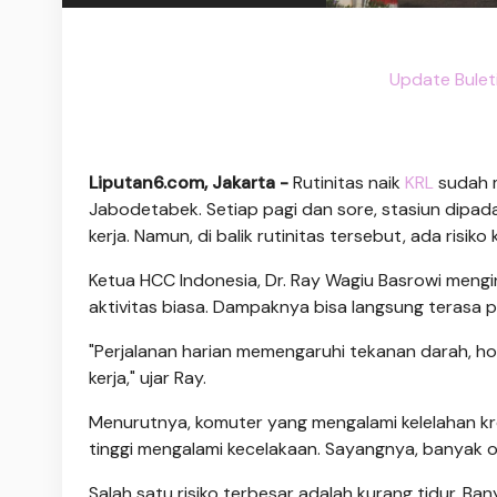
Update Bulet
Liputan6.com, Jakarta -
Rutinitas naik
KRL
sudah m
Jabodetabek. Setiap pagi dan sore, stasiun dip
kerja. Namun, di balik rutinitas tersebut, ada risik
Ketua HCC Indonesia, Dr. Ray Wagiu Basrowi meng
aktivitas biasa. Dampaknya bisa langsung terasa p
"Perjalanan harian memengaruhi tekanan darah, hor
kerja," ujar Ray.
Menurutnya, komuter yang mengalami kelelahan kroni
tinggi mengalami kecelakaan. Sayangnya, banyak o
Salah satu risiko terbesar adalah kurang tidur. 