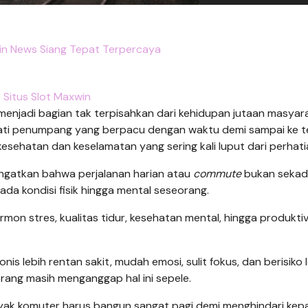
in News Siang Tepat Terpercaya
Situs Slot Maxwin
enjadi bagian tak terpisahkan dari kehidupan jutaan masyar
adati penumpang yang berpacu dengan waktu demi sampai ke 
o kesehatan dan keselamatan yang sering kali luput dari perhati
ingatkan bahwa perjalanan harian atau
commute
bukan sekad
ada kondisi fisik hingga mental seseorang.
mon stres, kualitas tidur, kesehatan mental, hingga produktiv
s lebih rentan sakit, mudah emosi, sulit fokus, dan berisiko 
rang masih menganggap hal ini sepele.
Banyak komuter harus bangun sangat pagi demi menghindari kep