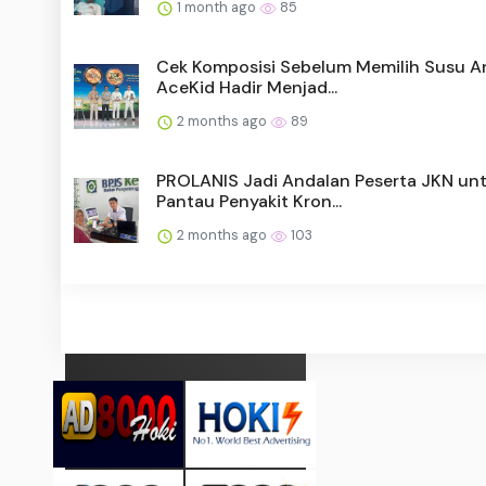
1 month ago
85
Cek Komposisi Sebelum Memilih Susu A
AceKid Hadir Menjad...
2 months ago
89
PROLANIS Jadi Andalan Peserta JKN un
Pantau Penyakit Kron...
2 months ago
103