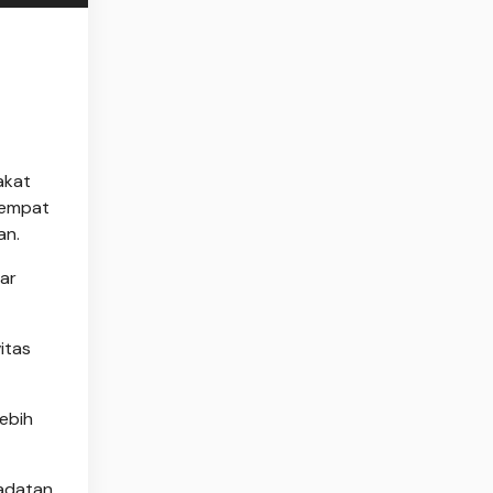
akat
tempat
an.
ar
itas
lebih
adatan.