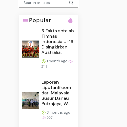
Popular
3 Fakta setelah
Timnas
Indonesia U-19
Disingkirkan
Australia...
1 month ago
2111
Laporan
Liputan6.com
dari Malaysia:
Susur Danau
Putrajaya, W...
3 months ago
227