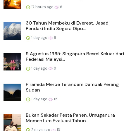
17 hours ago
6
30 Tahun Membeku di Everest, Jasad
Pendaki India Segera Dipu...
1 day ago
8
9 Agustus 1965: Singapura Resmi Keluar dari
Federasi Malaysi...
1 day ago
9
Piramida Meroe Terancam Dampak Perang
Sudan
1 day ago
12
Bukan Sekadar Pesta Panen, Umuganura
Momentum Evaluasi Tahun...
2 days ago
13