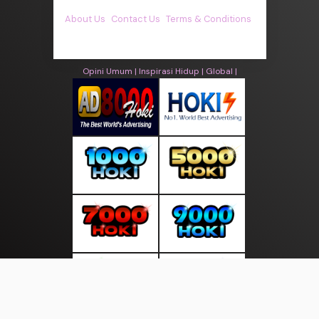
About Us
·
Contact Us
·
Terms & Conditions
·
© asiakita.info 2026. All rights are reserved
Opini Umum |
Inspirasi Hidup |
Global |