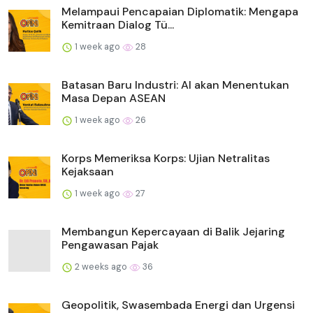
Melampaui Pencapaian Diplomatik: Mengapa
Kemitraan Dialog Tü...
1 week ago
28
Batasan Baru Industri: AI akan Menentukan
Masa Depan ASEAN
1 week ago
26
Korps Memeriksa Korps: Ujian Netralitas
Kejaksaan
1 week ago
27
Membangun Kepercayaan di Balik Jejaring
Pengawasan Pajak
2 weeks ago
36
Geopolitik, Swasembada Energi dan Urgensi