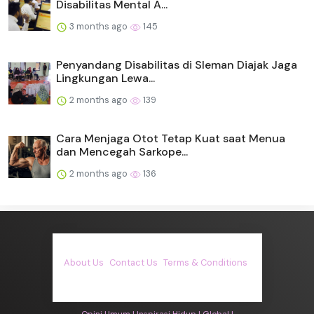
Disabilitas Mental A...
3 months ago
145
Penyandang Disabilitas di Sleman Diajak Jaga
Lingkungan Lewa...
2 months ago
139
Cara Menjaga Otot Tetap Kuat saat Menua
dan Mencegah Sarkope...
2 months ago
136
About Us
·
Contact Us
·
Terms & Conditions
·
© asiakita.info 2026. All rights are reserved
Opini Umum |
Inspirasi Hidup |
Global |