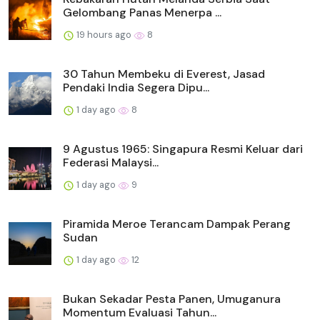
Gelombang Panas Menerpa ...
19 hours ago
8
30 Tahun Membeku di Everest, Jasad
Pendaki India Segera Dipu...
1 day ago
8
9 Agustus 1965: Singapura Resmi Keluar dari
Federasi Malaysi...
1 day ago
9
Piramida Meroe Terancam Dampak Perang
Sudan
1 day ago
12
Bukan Sekadar Pesta Panen, Umuganura
Momentum Evaluasi Tahun...