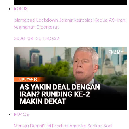
06:18
Islamabad Lockdown Jelang Negosiasi Kedua AS–Iran,
Keamanan Diperketat
2026-04-20 11:40:32
04:39
Menuju Damai? Ini Prediksi Amerika Serikat Soal