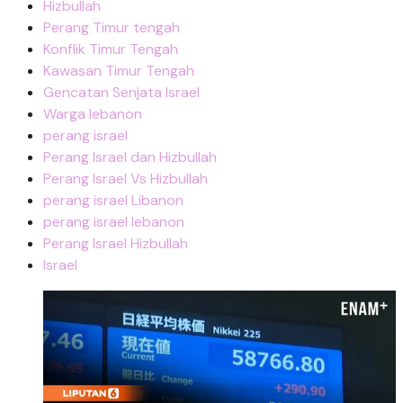
Hizbullah
Perang Timur tengah
Konflik Timur Tengah
Kawasan Timur Tengah
Gencatan Senjata Israel
Warga lebanon
perang israel
Perang Israel dan Hizbullah
Perang Israel Vs Hizbullah
perang israel Libanon
perang israel lebanon
Perang Israel Hizbullah
Israel