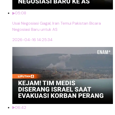
05:08
Usai Negosiasi Gagal, Iran Temui Pakistan Bicara
Negosiasi Baru untuk AS
2026-04-16 14:25:34
06:42