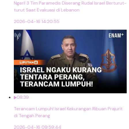
Ngeri! 3 Tim Paramedis Diserang Rudal Israel Berturut-
turut Saat Evakuasi di Lebanon
2026-04-16 14:20:55
08:39
Terancam Lumpuh! Israel Kekurangan Ribuan Prajurit
di Tengah Perang
2026-04-16 09:59:44