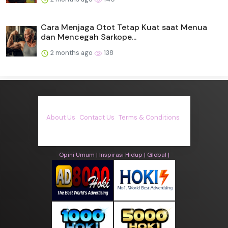
Cara Menjaga Otot Tetap Kuat saat Menua
dan Mencegah Sarkope...
2 months ago
138
About Us
·
Contact Us
·
Terms & Conditions
·
© asiakita.info 2026. All rights are reserved
Opini Umum |
Inspirasi Hidup |
Global |