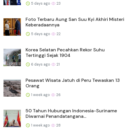
5 days ago
23
Foto Terbaru Aung San Suu Kyi Akhiri Misteri
Keberadaannya
5 days ago
22
Korea Selatan Pecahkan Rekor Suhu
Tertinggi Sejak 1904
6 days ago
21
Pesawat Wisata Jatuh di Peru Tewaskan 13
Orang
1 week ago
26
50 Tahun Hubungan Indonesia-Suriname
Diwarnai Penandatangana...
1 week ago
28