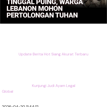
Update Berita Hot Siang Akurat Terbaru
Kunjungi Judi Ayam Legal
Global
2026-04-20 11:44:12