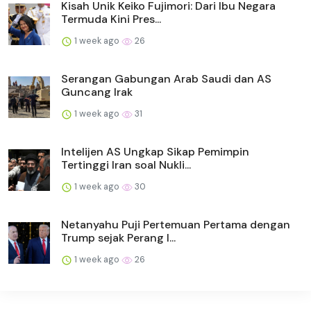
Kisah Unik Keiko Fujimori: Dari Ibu Negara
Termuda Kini Pres...
1 week ago
26
Serangan Gabungan Arab Saudi dan AS
Guncang Irak
1 week ago
31
Intelijen AS Ungkap Sikap Pemimpin
Tertinggi Iran soal Nukli...
1 week ago
30
Netanyahu Puji Pertemuan Pertama dengan
Trump sejak Perang I...
1 week ago
26