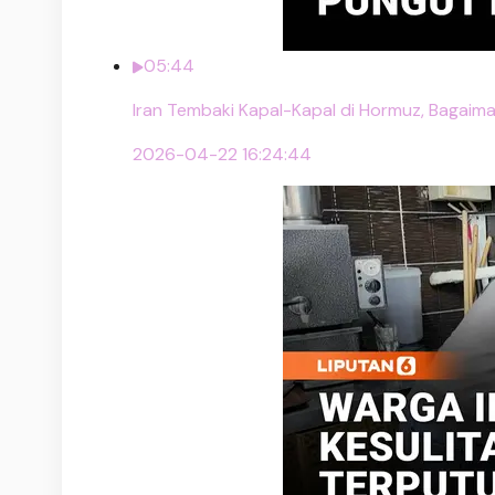
05:44
Iran Tembaki Kapal-Kapal di Hormuz, Bagaim
2026-04-22 16:24:44