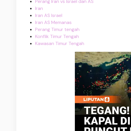
Perang Iran vs Israel dan AS
Iran
Iran AS Israel
Iran AS Memanas
Perang Timur tengah
Konflik Timur Tengah
Kawasan Timur Tengah