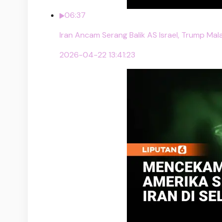
06:37
Iran Ancam Serang Balik AS Israel, Trump Ma
2026-04-22 13:41:23