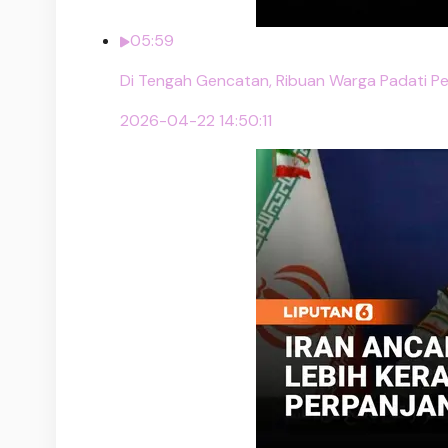
05:59
Di Tengah Gencatan, Ribuan Warga Padati P
2026-04-22 14:50:11