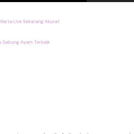
Warta Live Sekarang Akurat
us Sabung Ayam Terbaik