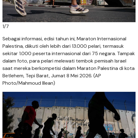
1
/
7
Sebagai informasi, edisi tahun ini, Maraton Internasional
Palestina, diikuti oleh lebih dari 13.000 pelari, termasuk
sekitar 1.000 peserta internasional dari 75 negara. Tampak
dalam foto, para pelari melewati tembok pemisah Israel
saat mereka berkompetisi dalam Maraton Palestina di kota
Betlehem, Tepi Barat, Jumat 8 Mei 2026. (AP
Photo/Mahmoud Illean)