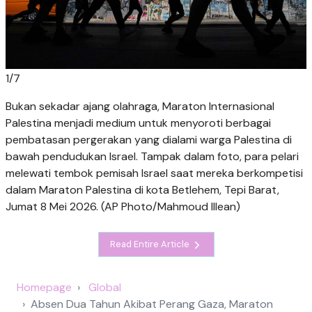
1
/
7
Bukan sekadar ajang olahraga, Maraton Internasional
Palestina menjadi medium untuk menyoroti berbagai
pembatasan pergerakan yang dialami warga Palestina di
bawah pendudukan Israel. Tampak dalam foto, para pelari
melewati tembok pemisah Israel saat mereka berkompetisi
dalam Maraton Palestina di kota Betlehem, Tepi Barat,
Jumat 8 Mei 2026. (AP Photo/Mahmoud Illean)
Read Entire Article
Homepage
Global
Absen Dua Tahun Akibat Perang Gaza, Maraton