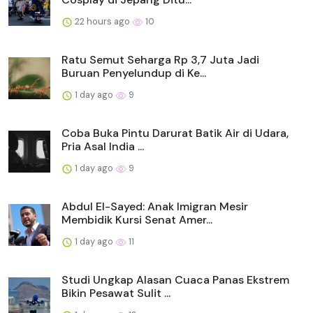
22 hours ago
10
Ratu Semut Seharga Rp 3,7 Juta Jadi
Buruan Penyelundup di Ke...
1 day ago
9
Coba Buka Pintu Darurat Batik Air di Udara,
Pria Asal India ...
1 day ago
9
Abdul El-Sayed: Anak Imigran Mesir
Membidik Kursi Senat Amer...
1 day ago
11
Studi Ungkap Alasan Cuaca Panas Ekstrem
Bikin Pesawat Sulit ...