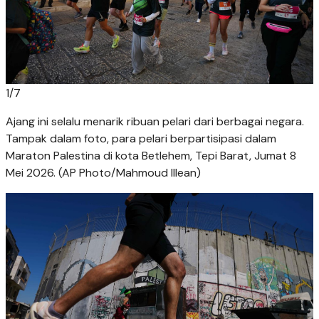
1
/
7
Ajang ini selalu menarik ribuan pelari dari berbagai negara.
Tampak dalam foto, para pelari berpartisipasi dalam
Maraton Palestina di kota Betlehem, Tepi Barat, Jumat 8
Mei 2026. (AP Photo/Mahmoud Illean)