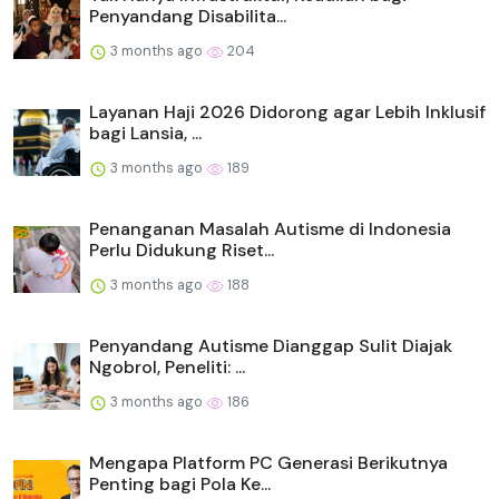
Penyandang Disabilita...
3 months ago
204
Layanan Haji 2026 Didorong agar Lebih Inklusif
bagi Lansia, ...
3 months ago
189
Penanganan Masalah Autisme di Indonesia
Perlu Didukung Riset...
3 months ago
188
Penyandang Autisme Dianggap Sulit Diajak
Ngobrol, Peneliti: ...
3 months ago
186
Mengapa Platform PC Generasi Berikutnya
Penting bagi Pola Ke...