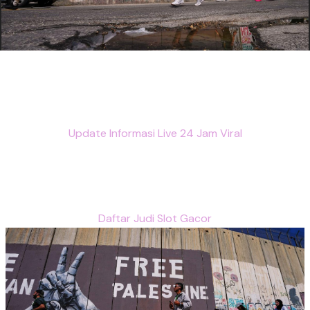
Update Informasi Live 24 Jam Viral
Daftar Judi Slot Gacor