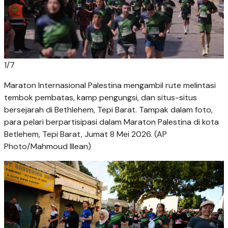
1
/
7
Maraton Internasional Palestina mengambil rute melintasi
tembok pembatas, kamp pengungsi, dan situs-situs
bersejarah di Bethlehem, Tepi Barat. Tampak dalam foto,
para pelari berpartisipasi dalam Maraton Palestina di kota
Betlehem, Tepi Barat, Jumat 8 Mei 2026. (AP
Photo/Mahmoud Illean)