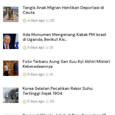
Tangis Anak Migran Hentikan Deportasi di
Ceuta
4 days ago
20
Ada Monumen Mengenang Kakak PM Israel
di Uganda, Berikut Kis...
5 days ago
21
Foto Terbaru Aung San Suu Kyi Akhiri Misteri
Keberadaannya
5 days ago
21
Korea Selatan Pecahkan Rekor Suhu
Tertinggi Sejak 1904
5 days ago
20