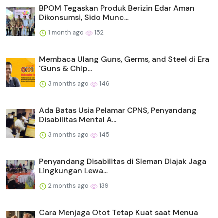
BPOM Tegaskan Produk Berizin Edar Aman
Dikonsumsi, Sido Munc...
1 month ago
152
Membaca Ulang Guns, Germs, and Steel di Era
'Guns & Chip...
3 months ago
146
Ada Batas Usia Pelamar CPNS, Penyandang
Disabilitas Mental A...
3 months ago
145
Penyandang Disabilitas di Sleman Diajak Jaga
Lingkungan Lewa...
2 months ago
139
Cara Menjaga Otot Tetap Kuat saat Menua