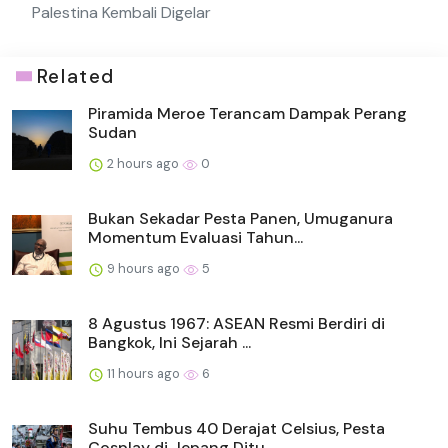
Palestina Kembali Digelar
Related
Piramida Meroe Terancam Dampak Perang
Sudan
2 hours ago
0
Bukan Sekadar Pesta Panen, Umuganura
Momentum Evaluasi Tahun...
9 hours ago
5
8 Agustus 1967: ASEAN Resmi Berdiri di
Bangkok, Ini Sejarah ...
11 hours ago
6
Suhu Tembus 40 Derajat Celsius, Pesta
Cosplay di Jepang Ditu...