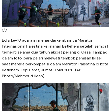
1
/
7
Edisi ke-10 acara ini menandai kembalinya Maraton
Internasional Palestina ke jalanan Betlehem setelah sempat
terhenti selama dua tahun akibat perang di Gaza. Tampak
dalam foto, para pelari melewati tembok pemisah Israel
saat mereka berkompetisi dalam Maraton Palestina di kota
Betlehem, Tepi Barat, Jumat 8 Mei 2026. (AP
Photo/Mahmoud Illean)