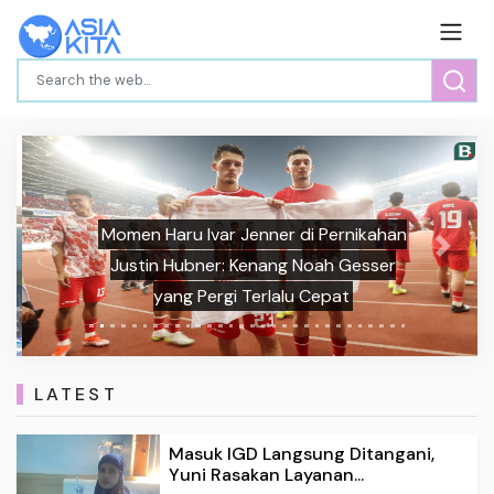
Momen Haru Ivar Jenner di Pernikahan
Previous
Next
Justin Hubner: Kenang Noah Gesser
yang Pergi Terlalu Cepat
LATEST
Masuk IGD Langsung Ditangani,
Yuni Rasakan Layanan...