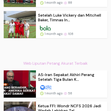
1 month ago
88
Setelah Luke Vickery dan Mitchell
Baker, Timnas In...
1 month ago
108
Web Liputan Petang Akurat Terbaik
AS-Iran Sepakat Akhiri Perang
Setelah Tiga Bulan K...
1 month ago
58
Ketua FFI: Wondr NCFS 2026 Jadi
Wadah Lahirkan Tal...