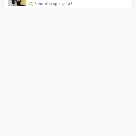
3 months ago
143
About Us
·
Contact Us
·
Terms & Conditions
·
© asiakita.info 2026. All rights are reserved
Opini Umum |
Inspirasi Hidup |
Global |