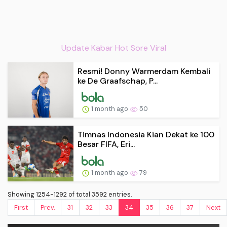
Update Kabar Hot Sore Viral
Resmi! Donny Warmerdam Kembali
ke De Graafschap, P...
1 month ago
50
Timnas Indonesia Kian Dekat ke 100
Besar FIFA, Eri...
1 month ago
79
Showing 1254-1292 of total 3592 entries.
First
Prev.
31
32
33
34
35
36
37
Next