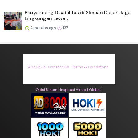
Penyandang Disabilitas di Sleman Diajak Jaga
Lingkungan Lewa...
2 months ago
137
About Us
·
Contact Us
·
Terms & Conditions
·
© asiakita.info 2026. All rights are reserved
Opini Umum |
Inspirasi Hidup |
Global |