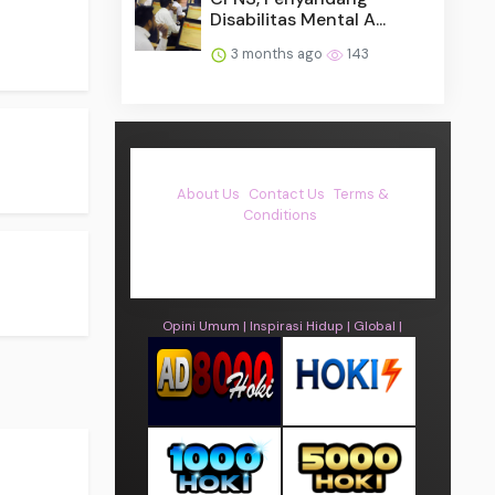
Disabilitas Mental A...
3 months ago
143
About Us
·
Contact Us
·
Terms &
Conditions
·
© asiakita.info 2026. All rights are
reserved
Opini Umum |
Inspirasi Hidup |
Global |