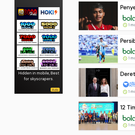
Penye
1 m
Persi
1 m
Deret
Hidden in mobile, Best
for skyscrapers.
1 m
12 Ti
1 m