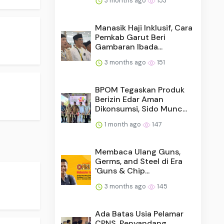
3 months ago
153
Manasik Haji Inklusif, Cara
Pemkab Garut Beri
Gambaran Ibada...
3 months ago
151
BPOM Tegaskan Produk
Berizin Edar Aman
Dikonsumsi, Sido Munc...
1 month ago
147
Membaca Ulang Guns,
Germs, and Steel di Era
'Guns & Chip...
3 months ago
145
Ada Batas Usia Pelamar
CPNS, Penyandang