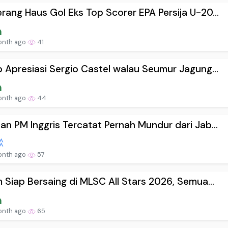
rang Haus Gol Eks Top Scorer EPA Persija U-20...
onth ago
41
b Apresiasi Sergio Castel walau Seumur Jagung...
onth ago
44
an PM Inggris Tercatat Pernah Mundur dari Jab...
onth ago
57
m Siap Bersaing di MLSC All Stars 2026, Semua...
onth ago
65