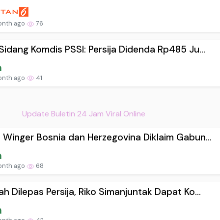
onth ago
76
 Sidang Komdis PSSI: Persija Didenda Rp485 Ju...
onth ago
41
Update Buletin 24 Jam Viral Online
! Winger Bosnia dan Herzegovina Diklaim Gabun...
onth ago
68
ah Dilepas Persija, Riko Simanjuntak Dapat Ko...