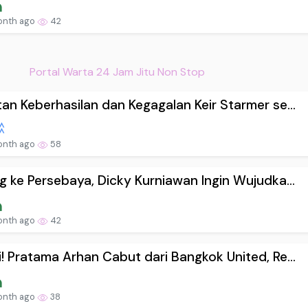
onth ago
42
Portal Warta 24 Jam Jitu Non Stop
an Keberhasilan dan Kegagalan Keir Starmer se...
onth ago
58
g ke Persebaya, Dicky Kurniawan Ingin Wujudka...
onth ago
42
! Pratama Arhan Cabut dari Bangkok United, Re...
onth ago
38