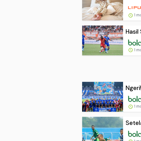
1 m
Hasil
1 m
Ngeri
1 m
Setel