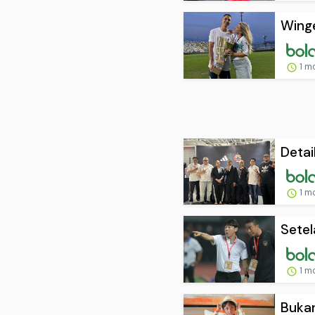
Winge
1 m
Detai
1 m
Setel
1 m
Bukan