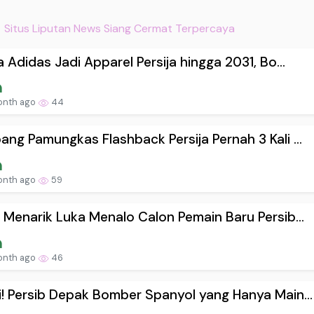
Situs Liputan News Siang Cermat Terpercaya
a Adidas Jadi Apparel Persija hingga 2031, Bo...
onth ago
44
ng Pamungkas Flashback Persija Pernah 3 Kali ...
onth ago
59
 Menarik Luka Menalo Calon Pemain Baru Persib...
onth ago
46
! Persib Depak Bomber Spanyol yang Hanya Main...