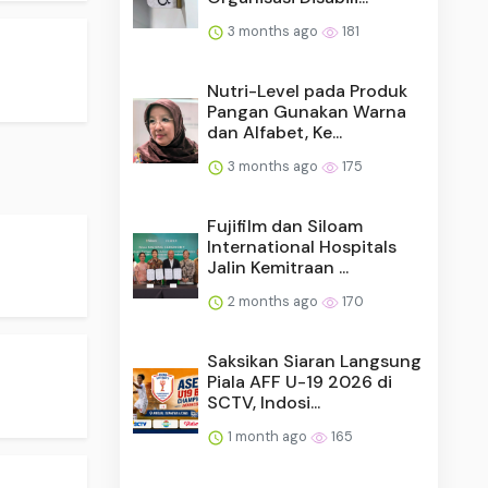
3 months ago
181
Nutri-Level pada Produk
Pangan Gunakan Warna
dan Alfabet, Ke...
3 months ago
175
Fujifilm dan Siloam
International Hospitals
Jalin Kemitraan ...
2 months ago
170
Saksikan Siaran Langsung
Piala AFF U-19 2026 di
SCTV, Indosi...
1 month ago
165