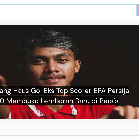
b Apresiasi Sergio Castel walau Seumur
Jagung di Bandung