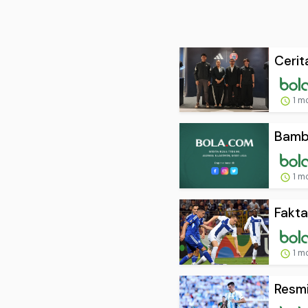
Cerit
1 m
Bamba
1 m
Fakta
1 m
Resmi