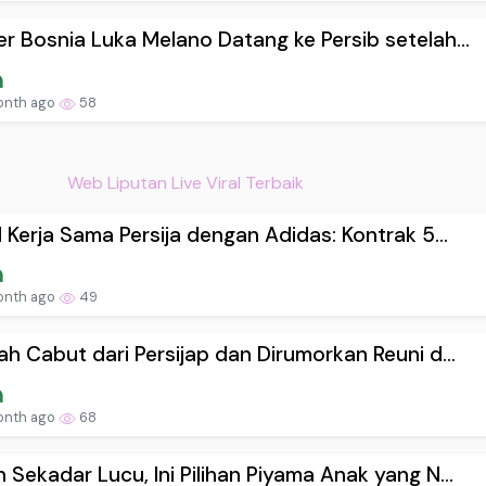
r Bosnia Luka Melano Datang ke Persib setelah...
onth ago
58
Web Liputan Live Viral Terbaik
l Kerja Sama Persija dengan Adidas: Kontrak 5...
onth ago
49
ah Cabut dari Persijap dan Dirumorkan Reuni d...
onth ago
68
 Sekadar Lucu, Ini Pilihan Piyama Anak yang N...