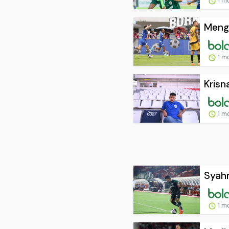
1 m
Mengi
1 m
Krisn
1 m
Syahr
1 m