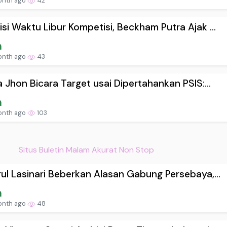
onth ago
42
si Waktu Libur Kompetisi, Beckham Putra Ajak ...
onth ago
43
a Jhon Bicara Target usai Dipertahankan PSIS:...
onth ago
103
Situs Buletin Malam Akurat Non Stop
ul Lasinari Beberkan Alasan Gabung Persebaya,...
onth ago
48