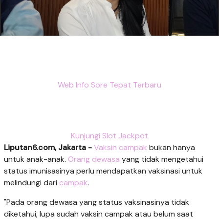
Web Info Sore Tepat Terbaru
Kunjungi Slot Jackpot
Liputan6.com, Jakarta -
Vaksin campak
bukan hanya
untuk anak-anak.
Orang dewasa
yang tidak mengetahui
status imunisasinya perlu mendapatkan vaksinasi untuk
melindungi dari
campak
.
"Pada orang dewasa yang status vaksinasinya tidak
diketahui, lupa sudah vaksin campak atau belum saat