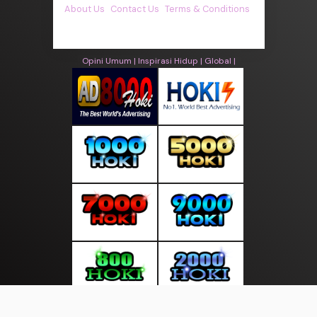
About Us
·
Contact Us
·
Terms & Conditions
·
© asiakita.info 2026. All rights are reserved
Opini Umum |
Inspirasi Hidup |
Global |