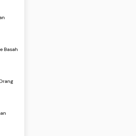
an
ue Basah
 Orang
man