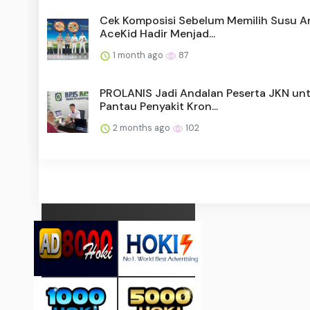
Cek Komposisi Sebelum Memilih Susu A
AceKid Hadir Menjad...
1 month ago
87
PROLANIS Jadi Andalan Peserta JKN un
Pantau Penyakit Kron...
2 months ago
102