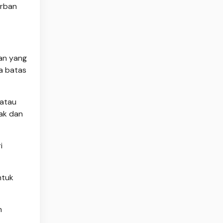
orban
aan yang
a batas
 atau
bak dan
i
ntuk
h