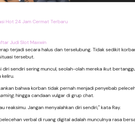
si Hot 24 Jam Cermat Terbaru
ftar Judi Slot Maxwin
rap terjadi secara halus dan terselubung. Tidak sedikit korb
ituasi tersebut.
diri sendiri sering muncul, seolah-olah mereka ikut bertangg
keliru.
ekankan bahwa korban tidak pernah menjadi penyebab pelece
haming
, hingga candaan vulgar di grup chat.
u reaksimu. Jangan menyalahkan diri sendiri," kata Ray.
pelecehan verbal di ruang digital adalah munculnya rasa bers