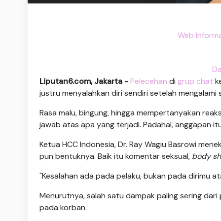
Web Informa
Da
Liputan6.com, Jakarta -
Pelecehan
di
grup chat
ke
justru menyalahkan diri sendiri setelah mengalami s
Rasa malu, bingung, hingga mempertanyakan reaksi 
jawab atas apa yang terjadi. Padahal, anggapan itu 
Ketua HCC Indonesia, Dr. Ray Wagiu Basrowi men
pun bentuknya. Baik itu komentar seksual,
body s
"Kesalahan ada pada pelaku, bukan pada dirimu ata
Menurutnya, salah satu dampak paling sering dari 
pada korban.