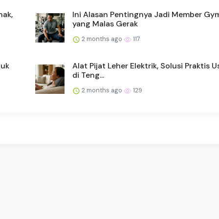
nak,
Ini Alasan Pentingnya Jadi Member Gy
yang Malas Gerak
2 months ago
117
tuk
Alat Pijat Leher Elektrik, Solusi Praktis U
di Teng...
2 months ago
129