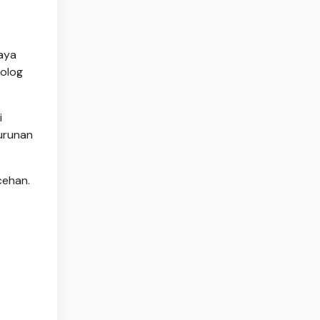
caya
kolog
i
urunan
cehan.