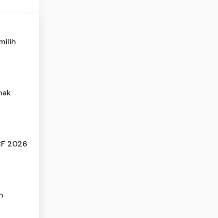
milih
nak
CF 2026
n