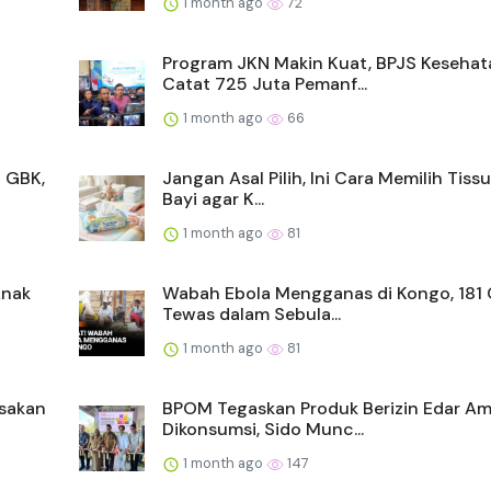
1 month ago
72
l
Program JKN Makin Kuat, BPJS Kesehat
Catat 725 Juta Pemanf...
1 month ago
66
i GBK,
Jangan Asal Pilih, Ini Cara Memilih Tiss
Bayi agar K...
1 month ago
81
Anak
Wabah Ebola Mengganas di Kongo, 181
Tewas dalam Sebula...
1 month ago
81
asakan
BPOM Tegaskan Produk Berizin Edar A
Dikonsumsi, Sido Munc...
1 month ago
147