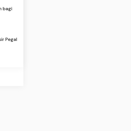
m bagi
sir Pegal