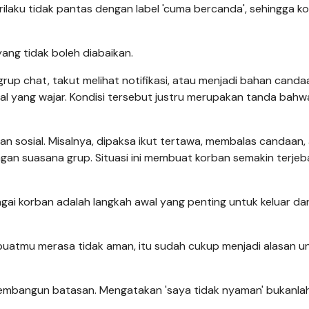
rilaku tidak pantas dengan label 'cuma bercanda', sehingga k
yang tidak boleh diabaikan.
up chat, takut melihat notifikasi, atau menjadi bahan cand
al yang wajar. Kondisi tersebut justru merupakan tanda bahw
n sosial. Misalnya, dipaksa ikut tertawa, membalas candaan,
ngan suasana grup. Situasi ini membuat korban semakin terje
ai korban adalah langkah awal yang penting untuk keluar dar
mbuatmu merasa tidak aman, itu sudah cukup menjadi alasan u
 membangun batasan. Mengatakan 'saya tidak nyaman' bukanla