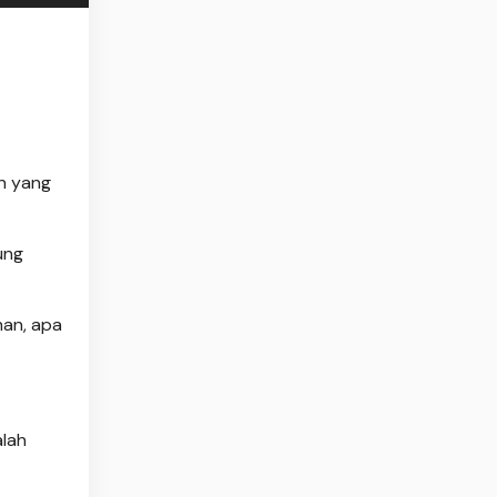
an yang
ung
han, apa
alah