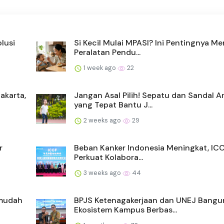
lusi
Si Kecil Mulai MPASI? Ini Pentingnya Me
Peralatan Pendu...
1 week ago
22
akarta,
Jangan Asal Pilih! Sepatu dan Sandal A
yang Tepat Bantu J...
2 weeks ago
29
r
Beban Kanker Indonesia Meningkat, IC
Perkuat Kolabora...
3 weeks ago
44
rmudah
BPJS Ketenagakerjaan dan UNEJ Bangu
Ekosistem Kampus Berbas...