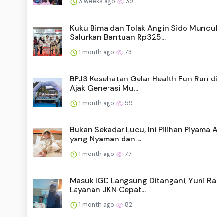
3 weeks ago
39
Kuku Bima dan Tolak Angin Sido Muncu
Salurkan Bantuan Rp325...
1 month ago
73
BPJS Kesehatan Gelar Health Fun Run d
Ajak Generasi Mu...
1 month ago
59
Bukan Sekadar Lucu, Ini Pilihan Piyama 
yang Nyaman dan ...
1 month ago
77
Masuk IGD Langsung Ditangani, Yuni R
Layanan JKN Cepat...
1 month ago
82