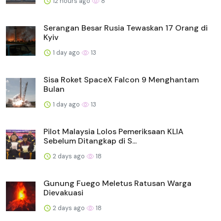
12 hours ago
8
Serangan Besar Rusia Tewaskan 17 Orang di
Kyiv
1 day ago
13
Sisa Roket SpaceX Falcon 9 Menghantam
Bulan
1 day ago
13
Pilot Malaysia Lolos Pemeriksaan KLIA
Sebelum Ditangkap di S...
2 days ago
18
Gunung Fuego Meletus Ratusan Warga
Dievakuasi
2 days ago
18