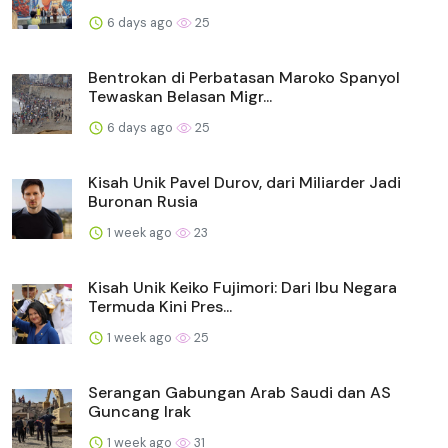
6 days ago
25
Bentrokan di Perbatasan Maroko Spanyol
Tewaskan Belasan Migr...
6 days ago
25
Kisah Unik Pavel Durov, dari Miliarder Jadi
Buronan Rusia
1 week ago
23
Kisah Unik Keiko Fujimori: Dari Ibu Negara
Termuda Kini Pres...
1 week ago
25
Serangan Gabungan Arab Saudi dan AS
Guncang Irak
1 week ago
31