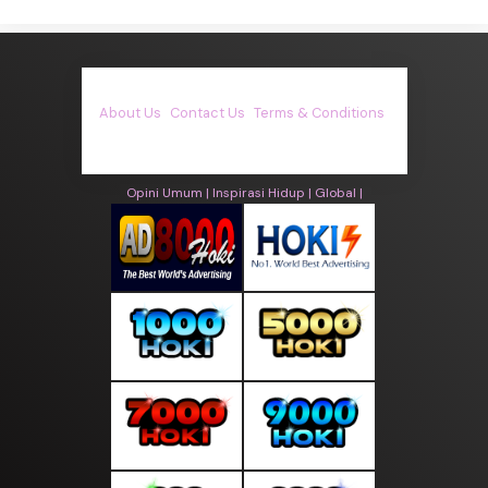
About Us
·
Contact Us
·
Terms & Conditions
·
© asiakita.info 2026. All rights are reserved
Opini Umum |
Inspirasi Hidup |
Global |