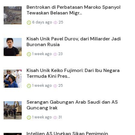
Bentrokan di Perbatasan Maroko Spanyol
Tewaskan Belasan Migr...
6 days ago
25
Kisah Unik Pavel Durov, dari Miliarder Jadi
Buronan Rusia
1 week ago
23
Kisah Unik Keiko Fujimori: Dari Ibu Negara
Termuda Kini Pres...
1 week ago
25
Serangan Gabungan Arab Saudi dan AS
Guncang Irak
1 week ago
31
Intelijen AS Ungkap Sikap Pemimpin