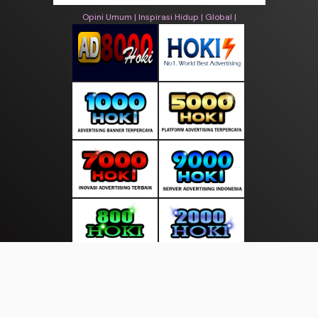
Opini Umum |
Inspirasi Hidup |
Global |