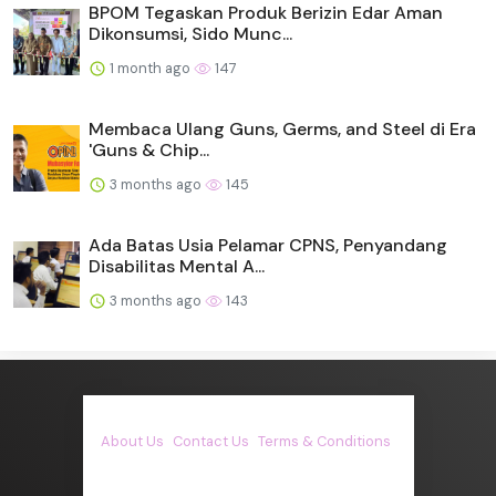
BPOM Tegaskan Produk Berizin Edar Aman
Dikonsumsi, Sido Munc...
1 month ago
147
Membaca Ulang Guns, Germs, and Steel di Era
'Guns & Chip...
3 months ago
145
Ada Batas Usia Pelamar CPNS, Penyandang
Disabilitas Mental A...
3 months ago
143
About Us
·
Contact Us
·
Terms & Conditions
·
© asiakita.info 2026. All rights are reserved