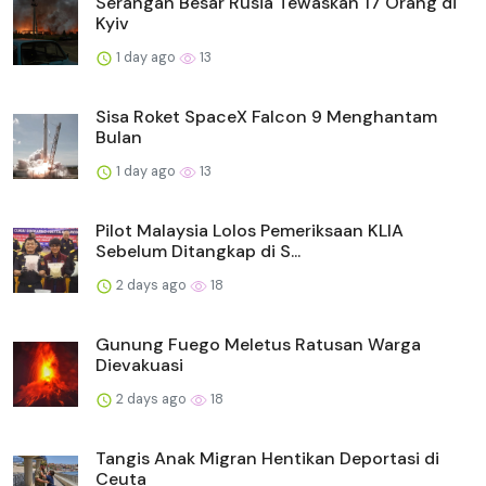
Serangan Besar Rusia Tewaskan 17 Orang di
Kyiv
1 day ago
13
Sisa Roket SpaceX Falcon 9 Menghantam
Bulan
1 day ago
13
Pilot Malaysia Lolos Pemeriksaan KLIA
Sebelum Ditangkap di S...
2 days ago
18
Gunung Fuego Meletus Ratusan Warga
Dievakuasi
2 days ago
18
Tangis Anak Migran Hentikan Deportasi di
Ceuta