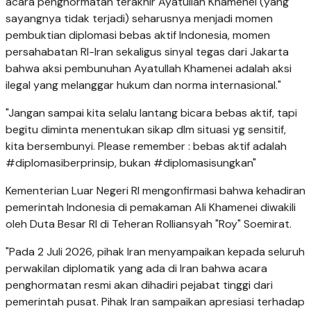
acara penghormatan terakhir Ayatullah Khamenei (yang
sayangnya tidak terjadi) seharusnya menjadi momen
pembuktian diplomasi bebas aktif Indonesia, momen
persahabatan RI-Iran sekaligus sinyal tegas dari Jakarta
bahwa aksi pembunuhan Ayatullah Khamenei adalah aksi
ilegal yang melanggar hukum dan norma internasional."
"Jangan sampai kita selalu lantang bicara bebas aktif, tapi
begitu diminta menentukan sikap dlm situasi yg sensitif,
kita bersembunyi. Please remember : bebas aktif adalah
#diplomasiberprinsip, bukan #diplomasisungkan"
Kementerian Luar Negeri RI mengonfirmasi bahwa kehadiran
pemerintah Indonesia di pemakaman Ali Khamenei diwakili
oleh Duta Besar RI di Teheran Rolliansyah "Roy" Soemirat.
"Pada 2 Juli 2026, pihak Iran menyampaikan kepada seluruh
perwakilan diplomatik yang ada di Iran bahwa acara
penghormatan resmi akan dihadiri pejabat tinggi dari
pemerintah pusat. Pihak Iran sampaikan apresiasi terhadap