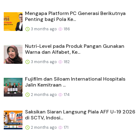
Mengapa Platform PC Generasi Berikutnya
Penting bagi Pola Ke...
3 months ago
186
Nutri-Level pada Produk Pangan Gunakan
Warna dan Alfabet, Ke...
3 months ago
182
Fujifilm dan Siloam International Hospitals
Jalin Kemitraan ...
2 months ago
174
Saksikan Siaran Langsung Piala AFF U-19 2026
di SCTV, Indosi...
2 months ago
171