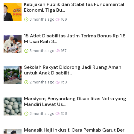
Kebijakan Publik dan Stabilitas Fundamental
Ekonomi, Tiga Bu...
3 months ago
169
15 Atlet Disabilitas Jatim Terima Bonus Rp 1,8
M Usai Raih 3...
3 months ago
167
Sekolah Rakyat Didorong Jadi Ruang Aman
untuk Anak Disabilit...
2 months ago
159
Marsiyem, Penyandang Disabilitas Netra yang
Mandiri Lewat Us...
3 months ago
158
Manasik Haji Inklusif, Cara Pemkab Garut Beri