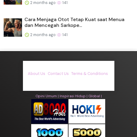
2 months ago
141
Cara Menjaga Otot Tetap Kuat saat Menua
dan Mencegah Sarkope...
2 months ago
141
About Us
·
Contact Us
·
Terms & Conditions
·
© asiakita.info 2026. All rights are reserved
Opini Umum |
Inspirasi Hidup |
Global |