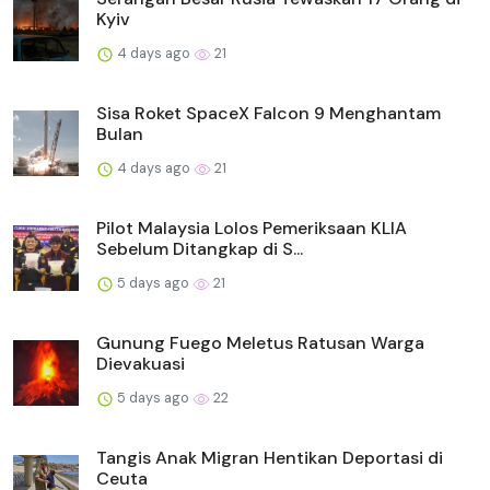
Kyiv
4 days ago
21
Sisa Roket SpaceX Falcon 9 Menghantam
Bulan
4 days ago
21
Pilot Malaysia Lolos Pemeriksaan KLIA
Sebelum Ditangkap di S...
5 days ago
21
Gunung Fuego Meletus Ratusan Warga
Dievakuasi
5 days ago
22
Tangis Anak Migran Hentikan Deportasi di
Ceuta