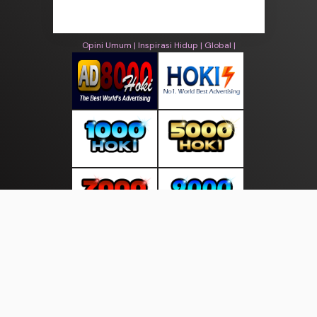
© asiakita.info 2026. All rights are reserved
Opini Umum |
Inspirasi Hidup |
Global |