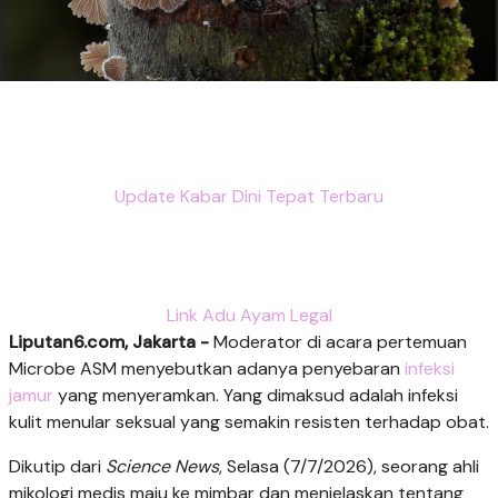
Update Kabar Dini Tepat Terbaru
Link Adu Ayam Legal
Liputan6.com, Jakarta -
Moderator di acara pertemuan
Microbe ASM menyebutkan adanya penyebaran
infeksi
jamur
yang menyeramkan. Yang dimaksud adalah infeksi
kulit menular seksual yang semakin resisten terhadap obat.
Dikutip dari
Science News
, Selasa (7/7/2026), seorang ahli
mikologi medis maju ke mimbar dan menjelaskan tentang