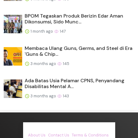
BPOM Tegaskan Produk Berizin Edar Aman
Dikonsumsi, Sido Munc...
1 month ago
147
Membaca Ulang Guns, Germs, and Steel di Era
'Guns & Chip...
3 months ago
145
Ada Batas Usia Pelamar CPNS, Penyandang
Disabilitas Mental A...
3 months ago
143
About Us
·
Contact Us
·
Terms & Conditions
·