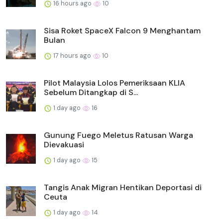
16 hours ago
10
Sisa Roket SpaceX Falcon 9 Menghantam
Bulan
17 hours ago
10
Pilot Malaysia Lolos Pemeriksaan KLIA
Sebelum Ditangkap di S...
1 day ago
16
Gunung Fuego Meletus Ratusan Warga
Dievakuasi
1 day ago
15
Tangis Anak Migran Hentikan Deportasi di
Ceuta
1 day ago
14