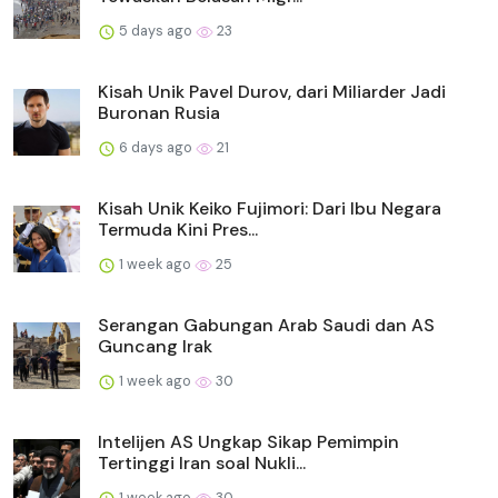
5 days ago
23
Kisah Unik Pavel Durov, dari Miliarder Jadi
Buronan Rusia
6 days ago
21
Kisah Unik Keiko Fujimori: Dari Ibu Negara
Termuda Kini Pres...
1 week ago
25
Serangan Gabungan Arab Saudi dan AS
Guncang Irak
1 week ago
30
Intelijen AS Ungkap Sikap Pemimpin
Tertinggi Iran soal Nukli...
1 week ago
30