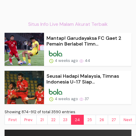
Situs Info Live Malam Akurat Terbaik
Mantap! Garudayaksa FC Gaet 2
Pemain Berlabel Timn...
4 weeks ago
44
Seusai Hadapi Malaysia, Timnas
Indonesia U-17 Siap...
4 weeks ago
37
Showing 874-912 of total 3590 entries.
First
Prev.
21
22
23
24
25
26
27
Next