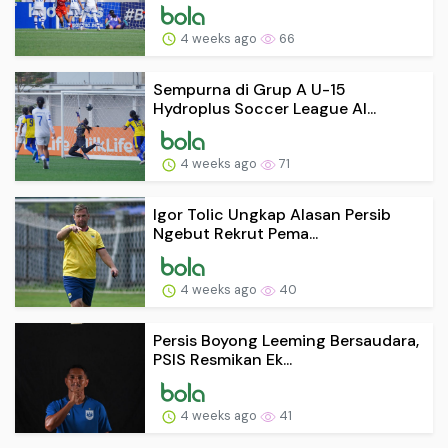
4 weeks ago
66
Sempurna di Grup A U-15
Hydroplus Soccer League Al...
4 weeks ago
71
Igor Tolic Ungkap Alasan Persib
Ngebut Rekrut Pema...
4 weeks ago
40
Persis Boyong Leeming Bersaudara,
PSIS Resmikan Ek...
4 weeks ago
41