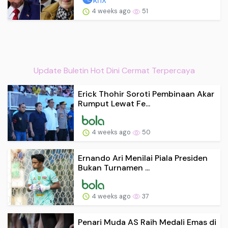
4 weeks ago
51
Update Buletin Hot Dini Cermat Terpercaya
Erick Thohir Soroti Pembinaan Akar
Rumput Lewat Fe...
4 weeks ago
50
Ernando Ari Menilai Piala Presiden
Bukan Turnamen ...
4 weeks ago
37
Penari Muda AS Raih Medali Emas di