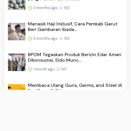
3 months ago
153
Manasik Haji Inklusif, Cara Pemkab Garut
Beri Gambaran Ibada...
3 months ago
152
BPOM Tegaskan Produk Berizin Edar Aman
Dikonsumsi, Sido Munc...
1 month ago
147
Membaca Ulang Guns, Germs, and Steel di
Era 'Guns & Chip...
3 months ago
145
Ada Batas Usia Pelamar CPNS, Penyandang
Disabilitas Mental A...
3 months ago
143