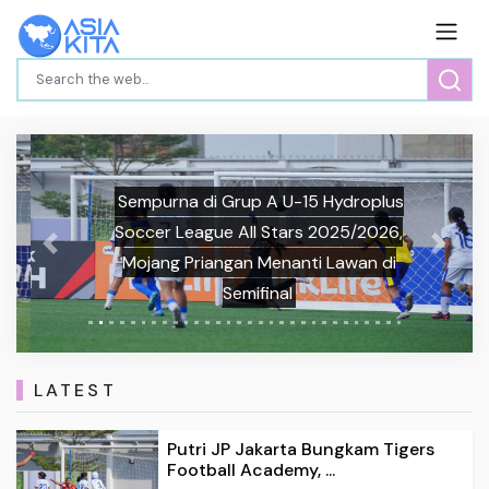
Sempurna di Grup A U-15 Hydroplus
Soccer League All Stars 2025/2026,
Previous
Next
Mojang Priangan Menanti Lawan di
Semifinal
LATEST
Putri JP Jakarta Bungkam Tigers
Football Academy, ...