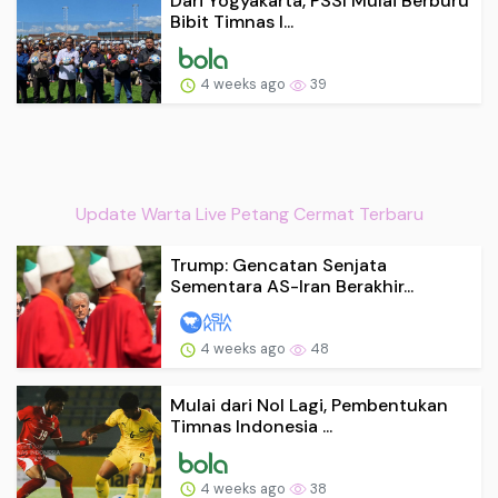
Dari Yogyakarta, PSSI Mulai Berburu
Bibit Timnas I...
4 weeks ago
39
Update Warta Live Petang Cermat Terbaru
Trump: Gencatan Senjata
Sementara AS-Iran Berakhir...
4 weeks ago
48
Mulai dari Nol Lagi, Pembentukan
Timnas Indonesia ...
4 weeks ago
38