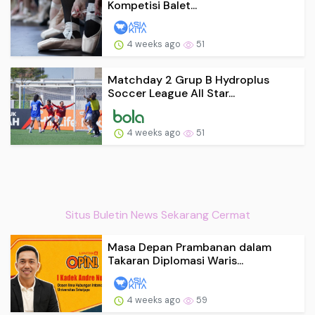
Kompetisi Balet...
4 weeks ago
51
Matchday 2 Grup B Hydroplus
Soccer League All Star...
4 weeks ago
51
Situs Buletin News Sekarang Cermat
Masa Depan Prambanan dalam
Takaran Diplomasi Waris...
4 weeks ago
59