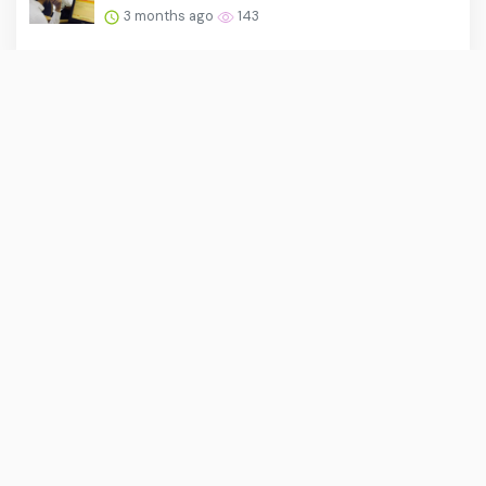
3 months ago
143
About Us
·
Contact Us
·
Terms & Conditions
·
© asiakita.info 2026. All rights are reserved
Opini Umum |
Inspirasi Hidup |
Global |