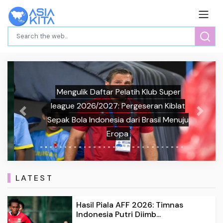
Mengulik Daftar Pelatih Klub Super
league 2026/2027: Pergeseran Kiblat
Previous
Next
Sepak Bola Indonesia dari Brasil Menuju
Eropa
LATEST
Hasil Piala AFF 2026: Timnas
Indonesia Putri Diimb...