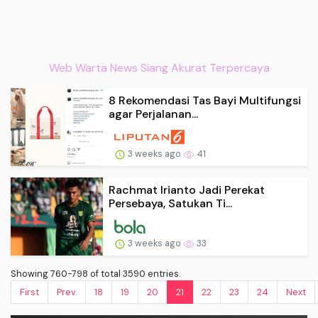
Web Warta News Siang Akurat Terpercaya
8 Rekomendasi Tas Bayi Multifungsi
agar Perjalanan...
3 weeks ago
41
Rachmat Irianto Jadi Perekat
Persebaya, Satukan Ti...
3 weeks ago
33
Showing 760-798 of total 3590 entries.
First
Prev.
18
19
20
21
22
23
24
Next