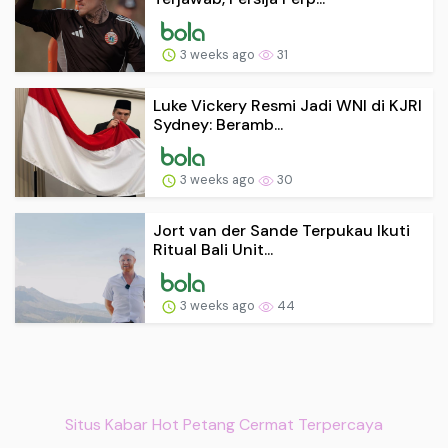
3 weeks ago
31
Luke Vickery Resmi Jadi WNI di KJRI
Sydney: Beramb...
3 weeks ago
30
Jort van der Sande Terpukau Ikuti
Ritual Bali Unit...
3 weeks ago
44
Situs Kabar Hot Petang Cermat Terpercaya