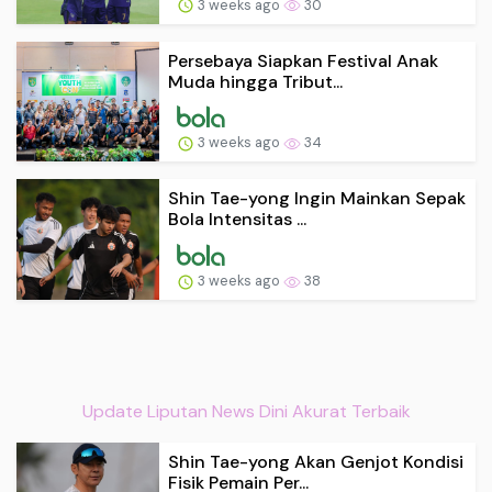
3 weeks ago
30
Persebaya Siapkan Festival Anak
Muda hingga Tribut...
3 weeks ago
34
Shin Tae-yong Ingin Mainkan Sepak
Bola Intensitas ...
3 weeks ago
38
Update Liputan News Dini Akurat Terbaik
Shin Tae-yong Akan Genjot Kondisi
Fisik Pemain Per...