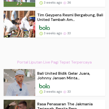
3 weeks ago
36
Tim Geypens Resmi Bergabung, Bali
United Tambah Am...
3 weeks ago
33
Portal Liputan Live Pagi Tepat Terpercaya
Bali United Bidik Gelar Juara,
Johnny Jansen Minta...
3 weeks ago
33
Rasa Penasaran The Jakmania
Terjawab, Persija Perp...