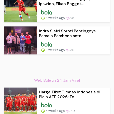
Ipswich, Elkan Baggot...
3 weeks ago
28
Indra Sjafri Soroti Pentingnya
Pemain Pembeda sete...
3 weeks ago
36
Web Buletin 24 Jam Viral
Harga Tiket Timnas Indonesia di
Piala AFF 2026: Te...
3 weeks ago
50