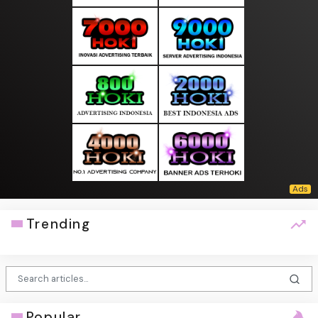
Trending
Popular