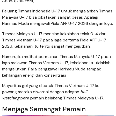
Adan. (Dok. FAM)
Peluang Timnas Indonesia U-17 untuk mengalahkan Timnas
Malaysia U-17 bisa dikatakan sangat besar. Apalagi
Harimau Muda mengawali Piala AFF U-17 2026 dengan loyo.
Timnas Malaysia U-17 menelan kekalahan telak 0-4 dari
Timnas Vietnam U-17 pada laga pertama Piala AFF U-17
2026. Kekalahan itu tentu sangat mengejutkan.
Namun, jika melihat permainan Timnas Malaysia U-17 pada
laga melawan Timnas Vietnam U-17, kekalahan itu tidaklah
mengejutkan. Para penggawa Harimau Muda tampak
kehilangan energi dan konsentrasi.
Mayoritas gol yang dicetak Timnas Vietnam U-17 ke
gawang mereka diwarnai dengan adegan
ball
watching
para pemain belakang Timnas Malaysia U-17.
Menjaga Semangat Pemain