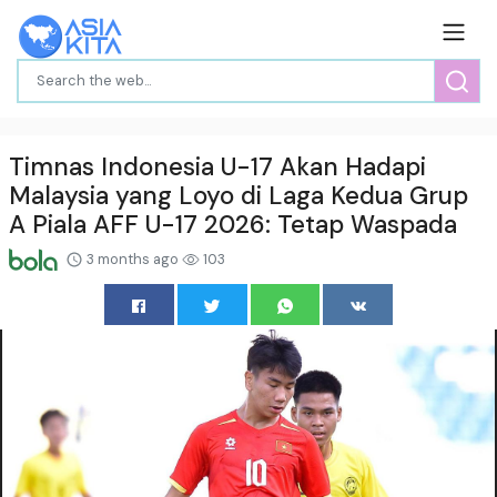
Timnas Indonesia U-17 Akan Hadapi
Malaysia yang Loyo di Laga Kedua Grup
A Piala AFF U-17 2026: Tetap Waspada
3 months ago
103