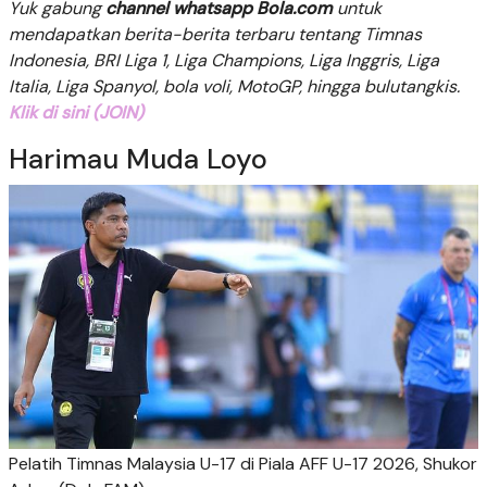
Yuk gabung
channel whatsapp Bola.com
untuk
mendapatkan berita-berita terbaru tentang Timnas
Indonesia, BRI Liga 1, Liga Champions, Liga Inggris, Liga
Italia, Liga Spanyol, bola voli, MotoGP, hingga bulutangkis.
Klik di sini (JOIN)
Harimau Muda Loyo
Pelatih Timnas Malaysia U-17 di Piala AFF U-17 2026, Shukor