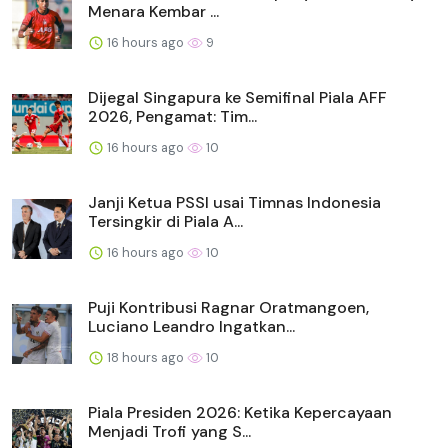
Menara Kembar ...
16 hours ago
9
Dijegal Singapura ke Semifinal Piala AFF
2026, Pengamat: Tim...
16 hours ago
10
Janji Ketua PSSI usai Timnas Indonesia
Tersingkir di Piala A...
16 hours ago
10
Puji Kontribusi Ragnar Oratmangoen,
Luciano Leandro Ingatkan...
18 hours ago
10
Piala Presiden 2026: Ketika Kepercayaan
Menjadi Trofi yang S...