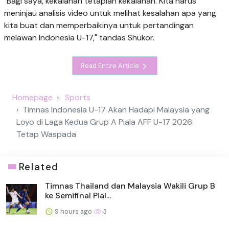
"Bagi saya, kekalahan tetaplah kekalahan. Kita harus
meninjau analisis video untuk melihat kesalahan apa yang
kita buat dan memperbaikinya untuk pertandingan
melawan Indonesia U-17," tandas Shukor.
Read Entire Article
Homepage
Sports
Timnas Indonesia U-17 Akan Hadapi Malaysia yang
Loyo di Laga Kedua Grup A Piala AFF U-17 2026:
Tetap Waspada
Related
Timnas Thailand dan Malaysia Wakili Grup B
ke Semifinal Pial...
9 hours ago
3