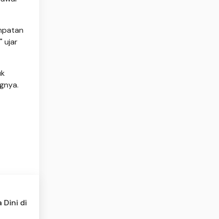
empatan
 ujar
uk
ngnya.
Dini di