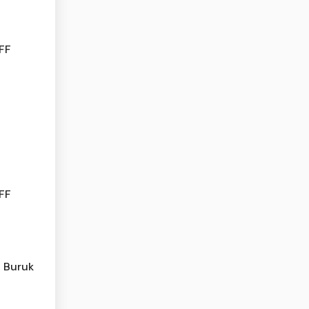
AFF
AFF
l Buruk