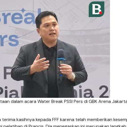
ataan dalam acara Water Break PSSI Pers di GBK Arena Jakart
a terima kasihnya kepada FFF karena telah memberikan kese
i pelatihan di Prancis. Dia menegaskan ini merupakan langkah