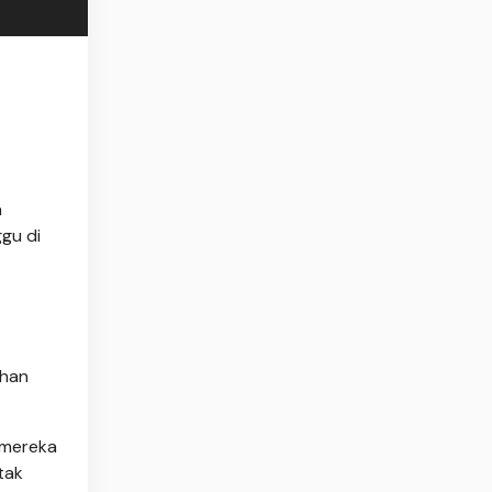
a
gu di
ihan
, mereka
tak