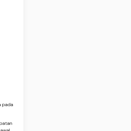
a pada
mpatan
 awal