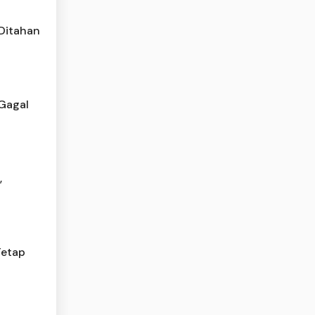
 Ditahan
 Gagal
,
Tetap