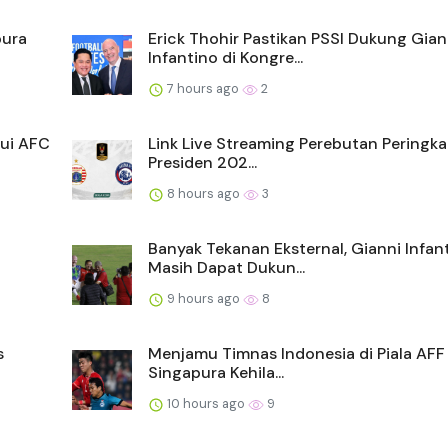
pura
Erick Thohir Pastikan PSSI Dukung Gian
Infantino di Kongre...
7 hours ago
2
jui AFC
Link Live Streaming Perebutan Peringkat
Presiden 202...
8 hours ago
3
Banyak Tekanan Eksternal, Gianni Infan
Masih Dapat Dukun...
9 hours ago
8
s
Menjamu Timnas Indonesia di Piala AFF
Singapura Kehila...
10 hours ago
9