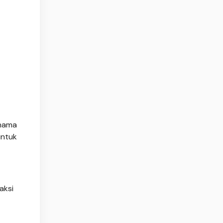
rnama
untuk
aksi