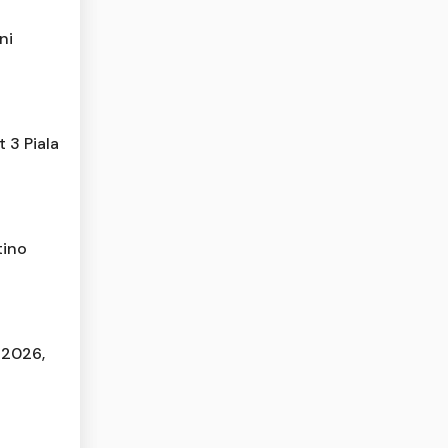
ni
 3 Piala
tino
 2026,