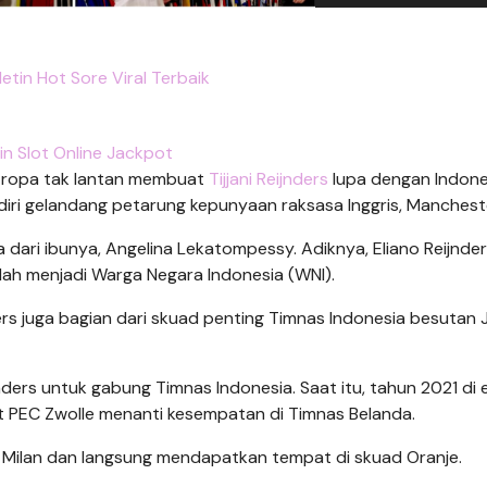
etin Hot Sore Viral Terbaik
in Slot Online Jackpot
i Eropa tak lantan membuat
Tijjani Reijnders
lupa dengan Indones
 diri gelandang petarung kepunyaan raksasa Inggris, Mancheste
a dari ibunya, Angelina Lekatompessy. Adiknya, Eliano Reijnder
dah menjadi Warga Negara Indonesia (WNI).
ders juga bagian dari skuad penting Timnas Indonesia besutan
ders untuk gabung Timnas Indonesia. Saat itu, tahun 2021 di 
t PEC Zwolle menanti kesempatan di Timnas Belanda.
 AC Milan dan langsung mendapatkan tempat di skuad Oranje.