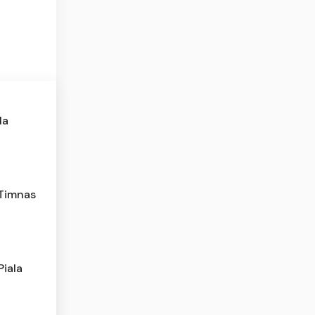
la
 Timnas
Piala