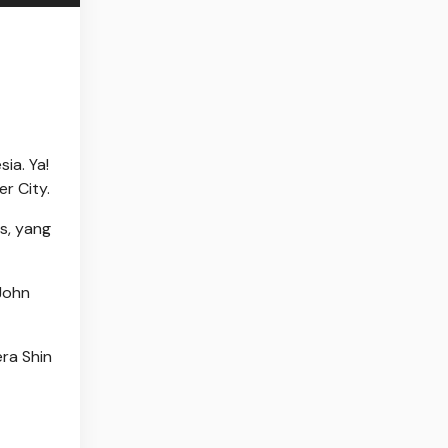
ia. Ya!
r City.
s, yang
 John
era Shin