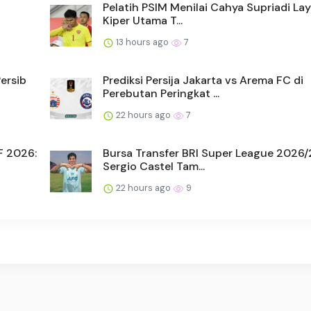
Pelatih PSIM Menilai Cahya Supriadi Lay
Kiper Utama T...
13 hours ago
7
Persib
Prediksi Persija Jakarta vs Arema FC di
Perebutan Peringkat ...
22 hours ago
7
F 2026:
Bursa Transfer BRI Super League 2026/
Sergio Castel Tam...
22 hours ago
9