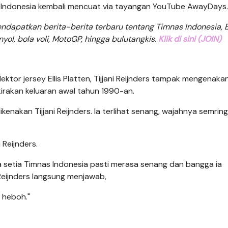
dap Indonesia kembali mencuat via tayangan YouTube AwayDays.
dapatkan berita-berita terbaru tentang Timnas Indonesia, B
anyol, bola voli, MotoGP, hingga bulutangkis.
Klik di sini (JOIN)
ktor jersey Ellis Platten, Tijjani Reijnders tampak mengenakan
irakan keluaran awal tahun 1990-an.
enakan Tijjani Reijnders. Ia terlihat senang, wajahnya semring
 Reijnders.
setia Timnas Indonesia pasti merasa senang dan bangga ia
Reijnders langsung menjawab,
 heboh."