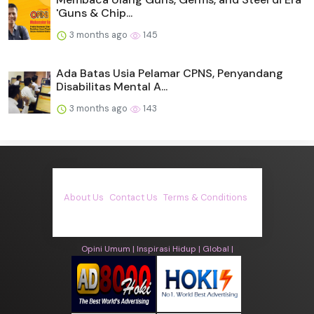
'Guns & Chip...
3 months ago
145
Ada Batas Usia Pelamar CPNS, Penyandang
Disabilitas Mental A...
3 months ago
143
About Us
·
Contact Us
·
Terms & Conditions
·
© asiakita.info 2026. All rights are reserved
Opini Umum |
Inspirasi Hidup |
Global |