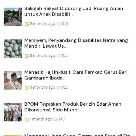
Sekolah Rakyat Didorong Jadi Ruang Aman
untuk Anak Disabilit...
2 months ago
155
Marsiyem, Penyandang Disabilitas Netra yang
Mandiri Lewat Us...
3 months ago
153
Manasik Haji Inklusif, Cara Pemkab Garut Beri
Gambaran Ibada...
3 months ago
152
BPOM Tegaskan Produk Berizin Edar Aman
Dikonsumsi, Sido Munc...
1 month ago
147
Membaca Ulang Guns, Germs, and Steel di Era