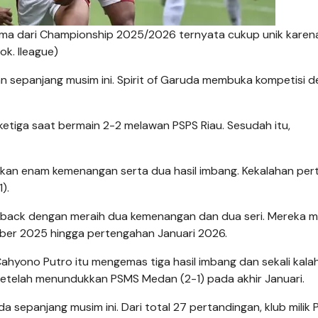
tama dari Championship 2025/2026 ternyata cukup unik karen
k. Ileague)
n sepanjang musim ini. Spirit of Garuda membuka kompetisi 
etiga saat bermain 2-2 melawan PSPS Riau. Sesudah itu,
kan enam kemenangan serta dua hasil imbang. Kekalahan pe
).
meback dengan meraih dua kemenangan dan dua seri. Mereka
ber 2025 hingga pertengahan Januari 2026.
hyono Putro itu mengemas tiga hasil imbang dan sekali kalah
etelah menundukkan PSMS Medan (2-1) pada akhir Januari.
a sepanjang musim ini. Dari total 27 pertandingan, klub milik 