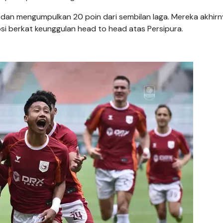
dan mengumpulkan 20 poin dari sembilan laga. Mereka akhir
si berkat keunggulan head to head atas Persipura.