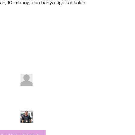
, 10 imbang, dan hanya tiga kali kalah.