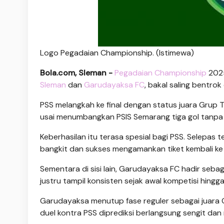
Logo Pegadaian Championship. (Istimewa)
Bola.com, Sleman -
Pegadaian Championship
2025
Sleman
dan
Garudayaksa FC
, bakal saling bentro
PSS melangkah ke final dengan status juara Grup 
usai menumbangkan PSIS Semarang tiga gol tanpa 
Keberhasilan itu terasa spesial bagi PSS. Selepas
bangkit dan sukses mengamankan tiket kembali ke L
Sementara di sisi lain, Garudayaksa FC hadir seba
justru tampil konsisten sejak awal kompetisi hingg
Garudayaksa menutup fase reguler sebagai juara 
duel kontra PSS diprediksi berlangsung sengit dan