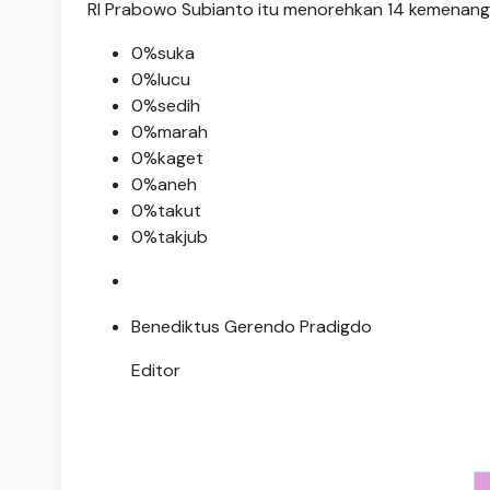
RI Prabowo Subianto itu menorehkan 14 kemenangan
0%
suka
0%
lucu
0%
sedih
0%
marah
0%
kaget
0%
aneh
0%
takut
0%
takjub
Benediktus Gerendo Pradigdo
Editor