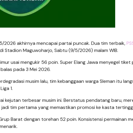
/2026 akhirnya mencapai partai puncak. Dua tim terbaik,
PS
k di Stadion Maguwoharjo, Sabtu (9/5/2026) malam WIB.
Timur usai mengukir 56 poin. Super Elang Jawa menyegel tiket
balas pada 3 Mei 2026.
 terdegradasi musim lalu, tim kebanggaan warga Sleman itu lan
iga 1.
gai kejutan terbesar musim ini. Berstatus pendatang baru, mer
a jadi tim pertama yang memastikan promosi ke kasta tertinggi
Grup Barat dengan torehan 52 poin. Konsistensi permainan 
 menarik.