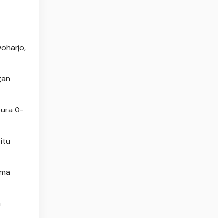
oharjo,
gan
pura 0-
itu
uma
n