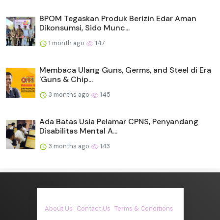
BPOM Tegaskan Produk Berizin Edar Aman
Dikonsumsi, Sido Munc...
1 month ago
147
Membaca Ulang Guns, Germs, and Steel di Era
'Guns & Chip...
3 months ago
145
Ada Batas Usia Pelamar CPNS, Penyandang
Disabilitas Mental A...
3 months ago
143
About Us
·
Contact Us
·
Terms & Conditions
·
© asiakita.info 2026. All rights are reserved