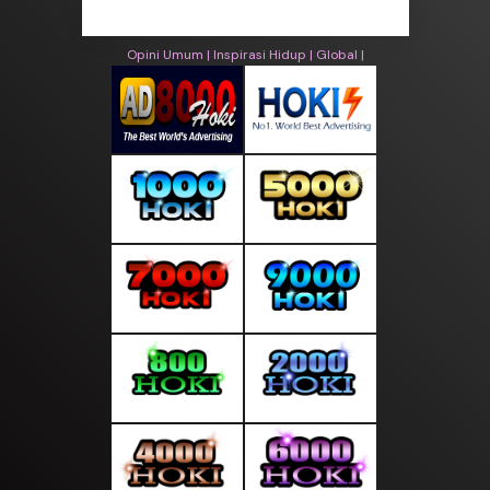
Opini Umum |
Inspirasi Hidup |
Global |