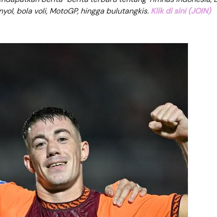
anyol, bola voli, MotoGP, hingga bulutangkis.
Klik di sini (JOIN)