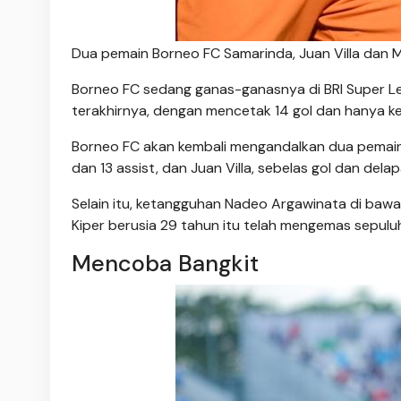
Dua pemain Borneo FC Samarinda, Juan Villa dan M
Borneo FC sedang ganas-ganasnya di BRI Super Le
terakhirnya, dengan mencetak 14 gol dan hanya k
Borneo FC akan kembali mengandalkan dua pemain a
dan 13 assist, dan Juan Villa, sebelas gol dan del
Selain itu, ketangguhan Nadeo Argawinata di ba
Kiper berusia 29 tahun itu telah mengemas sepulu
Mencoba Bangkit