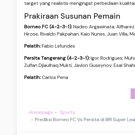
target yang realistis mengingat perbedaan kualita
Prakiraan Susunan Pemain
Borneo FC (4-2-3-1):
Nadeo Argawinata; Alfharezz
Hirose, Rivaldo Pakpahan; Kaio Nunes, Juan Villa, M
Pelatih:
Fabio Lefundes
Persita Tangerang (4-2-3-1):
Igor Rodrigues; Muh
Zulfan Djiaulhaq Mukti, Javlon Guseynov; Esal Shah
Pelatih:
Carlos Pena
Homepage
Sports
Prediksi Borneo FC Vs Persita di BRI Super L