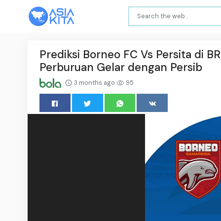
Prediksi Borneo FC Vs Persita di B
Perburuan Gelar dengan Persib
3 months ago
95