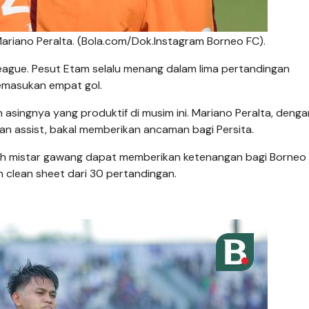
ariano Peralta. (Bola.com/Dok.Instagram Borneo FC).
ague. Pesut Etam selalu menang dalam lima pertandingan
emasukan empat gol.
singnya yang produktif di musim ini. Mariano Peralta, dengan
apan assist, bakal memberikan ancaman bagi Persita.
wah mistar gawang dapat memberikan ketenangan bagi Borneo 
h clean sheet dari 30 pertandingan.