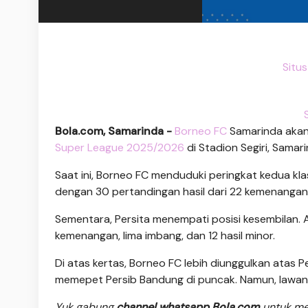
Situs
Bola.com, Samarinda -
Borneo FC
Samarinda akan
Super League 2025/2026
di Stadion Segiri, Sama
Saat ini, Borneo FC menduduki peringkat kedua kl
dengan 30 pertandingan hasil dari 22 kemenangan, 
Sementara, Persita menempati posisi kesembilan. A
kemenangan, lima imbang, dan 12 hasil minor.
Di atas kertas, Borneo FC lebih diunggulkan atas
memepet Persib Bandung di puncak. Namun, lawan
Yuk gabung
channel whatsapp Bola.com
untuk men