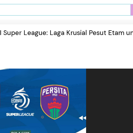
RI Super League: Laga Krusial Pesut Etam u