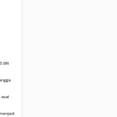
5 BRI
hingga
 asal
 menjadi