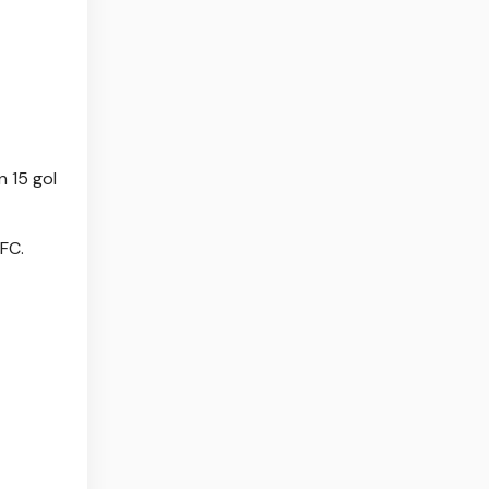
 15 gol
FC.