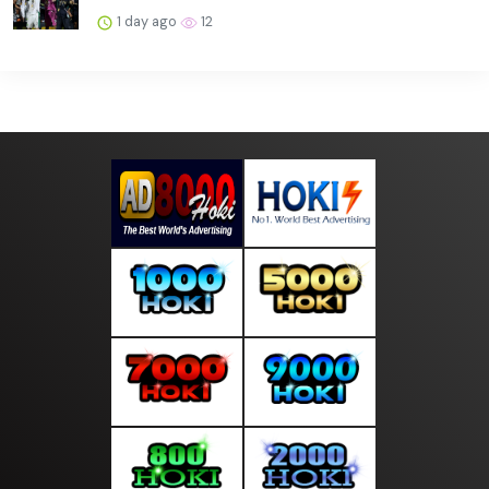
1 day ago
12