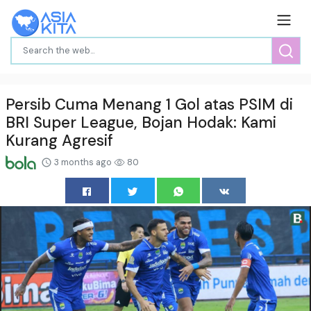
Persib Cuma Menang 1 Gol atas PSIM di
BRI Super League, Bojan Hodak: Kami
Kurang Agresif
3 months ago
80