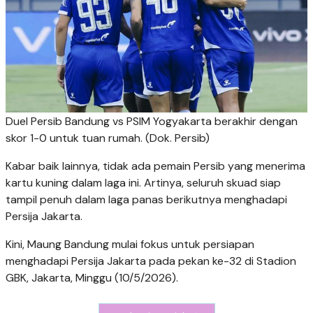
Duel Persib Bandung vs PSIM Yogyakarta berakhir dengan
skor 1-0 untuk tuan rumah. (Dok. Persib)
Kabar baik lainnya, tidak ada pemain Persib yang menerima
kartu kuning dalam laga ini. Artinya, seluruh skuad siap
tampil penuh dalam laga panas berikutnya menghadapi
Persija Jakarta.
Kini, Maung Bandung mulai fokus untuk persiapan
menghadapi Persija Jakarta pada pekan ke-32 di Stadion
GBK, Jakarta, Minggu (10/5/2026).