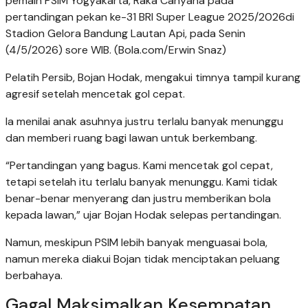
pemain PSIM Yogyakarta, Raka Cahyana pada
pertandingan pekan ke-31 BRI Super League 2025/2026di
Stadion Gelora Bandung Lautan Api, pada Senin
(4/5/2026) sore WIB. (Bola.com/Erwin Snaz)
Pelatih Persib, Bojan Hodak, mengakui timnya tampil kurang
agresif setelah mencetak gol cepat.
Ia menilai anak asuhnya justru terlalu banyak menunggu
dan memberi ruang bagi lawan untuk berkembang.
“Pertandingan yang bagus. Kami mencetak gol cepat,
tetapi setelah itu terlalu banyak menunggu. Kami tidak
benar-benar menyerang dan justru memberikan bola
kepada lawan,” ujar Bojan Hodak selepas pertandingan.
Namun, meskipun PSIM lebih banyak menguasai bola,
namun mereka diakui Bojan tidak menciptakan peluang
berbahaya.
Gagal Maksimalkan Kesempatan