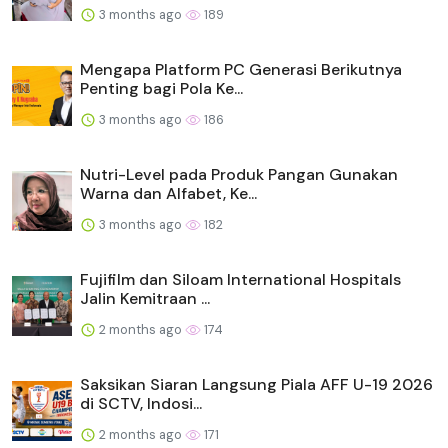
3 months ago
189
Mengapa Platform PC Generasi Berikutnya
Penting bagi Pola Ke...
3 months ago
186
Nutri-Level pada Produk Pangan Gunakan
Warna dan Alfabet, Ke...
3 months ago
182
Fujifilm dan Siloam International Hospitals
Jalin Kemitraan ...
2 months ago
174
Saksikan Siaran Langsung Piala AFF U-19 2026
di SCTV, Indosi...
2 months ago
171