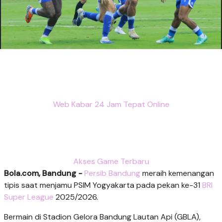
Web Kabar 24 Jam Tepat Online
Akses Game Terbaru
Bola.com, Bandung -
Persib Bandung
meraih kemenangan
tipis saat menjamu PSIM Yogyakarta pada pekan ke-31
BRI
Super League
2025/2026.
Bermain di Stadion Gelora Bandung Lautan Api (GBLA),