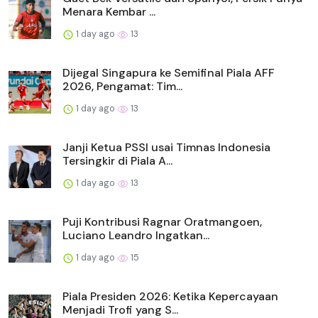
Menara Kembar ...
1 day ago
13
Dijegal Singapura ke Semifinal Piala AFF
2026, Pengamat: Tim...
1 day ago
13
Janji Ketua PSSI usai Timnas Indonesia
Tersingkir di Piala A...
1 day ago
13
Puji Kontribusi Ragnar Oratmangoen,
Luciano Leandro Ingatkan...
1 day ago
15
Piala Presiden 2026: Ketika Kepercayaan
Menjadi Trofi yang S...