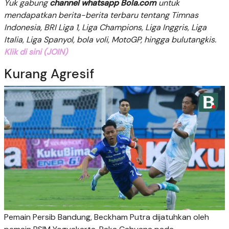
Yuk gabung
channel whatsapp Bola.com
untuk
mendapatkan berita-berita terbaru tentang Timnas
Indonesia, BRI Liga 1, Liga Champions, Liga Inggris, Liga
Italia, Liga Spanyol, bola voli, MotoGP, hingga bulutangkis.
Klik di sini (JOIN)
Kurang Agresif
Pemain Persib Bandung, Beckham Putra dijatuhkan oleh