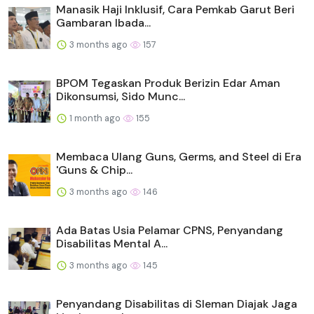
Manasik Haji Inklusif, Cara Pemkab Garut Beri
Gambaran Ibada...
3 months ago
157
BPOM Tegaskan Produk Berizin Edar Aman
Dikonsumsi, Sido Munc...
1 month ago
155
Membaca Ulang Guns, Germs, and Steel di Era
'Guns & Chip...
3 months ago
146
Ada Batas Usia Pelamar CPNS, Penyandang
Disabilitas Mental A...
3 months ago
145
Penyandang Disabilitas di Sleman Diajak Jaga