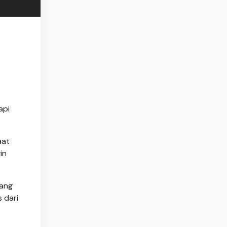
api
aat
in
yang
 dari