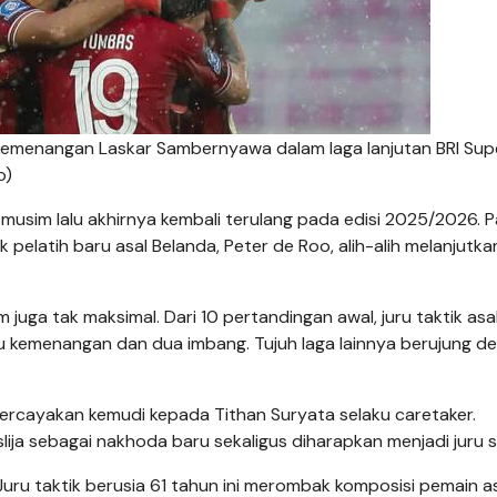
 kemenangan Laskar Sambernyawa dalam laga lanjutan BRI Sup
o)
 musim lalu akhirnya kembali terulang pada edisi 2025/2026. 
elatih baru asal Belanda, Peter de Roo, alih-alih melanjutkan
 juga tak maksimal. Dari 10 pertandingan awal, juru taktik asa
kemenangan dan dua imbang. Tujuh laga lainnya berujung d
ercayakan kemudi kepada Tithan Suryata selaku caretaker.
ja sebagai nakhoda baru sekaligus diharapkan menjadi juru s
uru taktik berusia 61 tahun ini merombak komposisi pemain a