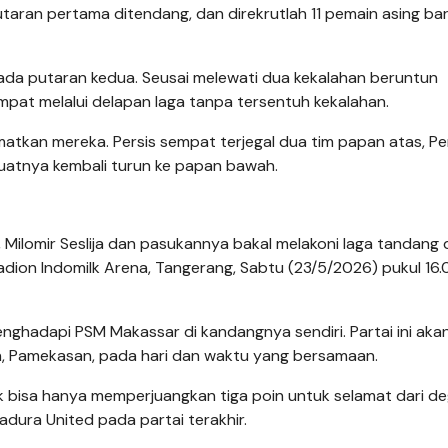
taran pertama ditendang, dan direkrutlah 11 pemain asing ba
pada putaran kedua. Seusai melewati dua kekalahan beruntun
pat melalui delapan laga tanpa tersentuh kekalahan.
atkan mereka. Persis sempat terjegal dua tim papan atas, Per
uatnya kembali turun ke papan bawah.
 Milomir Seslija dan pasukannya bakal melakoni laga tandang 
adion Indomilk Arena, Tangerang, Sabtu (23/5/2026) pukul 16.
enghadapi PSM Makassar di kandangnya sendiri. Partai ini aka
an, Pamekasan, pada hari dan waktu yang bersamaan.
ak bisa hanya memperjuangkan tiga poin untuk selamat dari de
dura United pada partai terakhir.