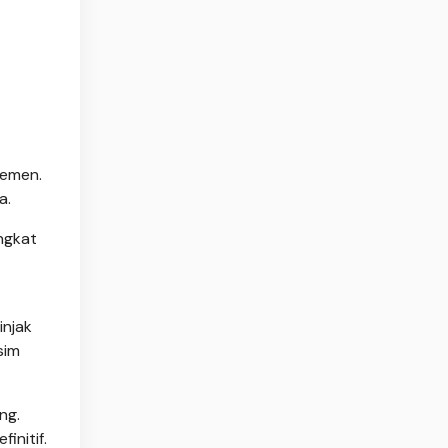
semen.
a.
ngkat
injak
sim
ng.
initif.