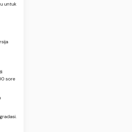
ru untuk
sija
di
00 sore
n
gradasi.