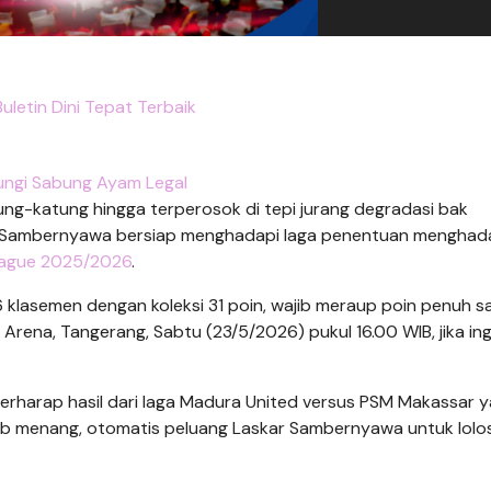
uletin Dini Tepat Terbaik
ungi Sabung Ayam Legal
ng-katung hingga terperosok di tepi jurang degradasi bak
skar Sambernyawa bersiap menghadapi laga penentuan menghad
eague 2025/2026
.
16 klasemen dengan koleksi 31 poin, wajib meraup poin penuh s
Arena, Tangerang, Sabtu (23/5/2026) pukul 16.00 WIB, jika ing
erharap hasil dari laga Madura United versus PSM Makassar 
rab menang, otomatis peluang Laskar Sambernyawa untuk lolos