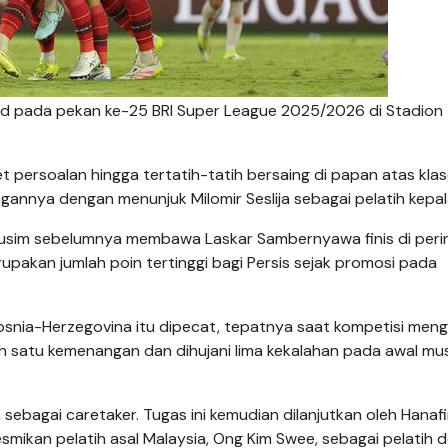
ted pada pekan ke-25 BRI Super League 2025/2026 di Stadion
et persoalan hingga tertatih-tatih bersaing di papan atas kla
gannya dengan menunjuk Milomir Seslija sebagai pelatih kepal
usim sebelumnya membawa Laskar Sambernyawa finis di peri
rupakan jumlah poin tertinggi bagi Persis sejak promosi pada
 Bosnia-Herzegovina itu dipecat, tepatnya saat kompetisi meng
ih satu kemenangan dan dihujani lima kekalahan pada awal mu
sebagai caretaker. Tugas ini kemudian dilanjutkan oleh Hanafi
kan pelatih asal Malaysia, Ong Kim Swee, sebagai pelatih def