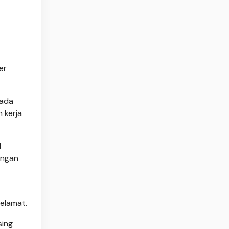
er
Pada
 kerja
l
engan
elamat.
sing