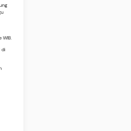
dung
gu
e WIB.
 di
n