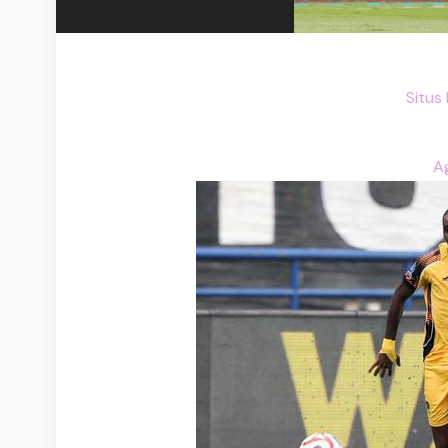
Situs
A