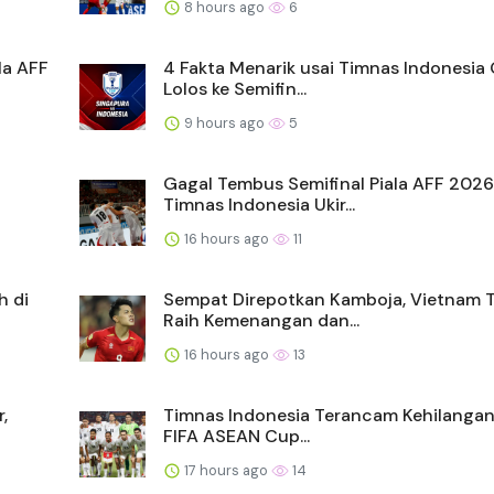
8 hours ago
6
la AFF
4 Fakta Menarik usai Timnas Indonesia
Lolos ke Semifin...
9 hours ago
5
Gagal Tembus Semifinal Piala AFF 2026
Timnas Indonesia Ukir...
16 hours ago
11
h di
Sempat Direpotkan Kamboja, Vietnam 
Raih Kemenangan dan...
16 hours ago
13
,
Timnas Indonesia Terancam Kehilangan 
FIFA ASEAN Cup...
17 hours ago
14