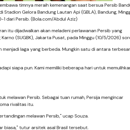
al membawa timnya meraih kemenangan saat bersua Persib Ban
 di Stadion Gelora Bandung Lautan Api (GBLA), Bandung, Ming
 0-1 dari Persib. (Bola.com/Abdul Aziz)
oran itu dijadwalkan akan meladeni perlawanan Persib yang
 Karno (SUGBK), Jakarta Pusat, pada Minggu (10/5/2026) sor
n menjadi laga yang berbeda. Mungkin satu di antara terbesar
dapi siapa pun. Kami memiliki beberapa hari untuk memulihka
uk melawan Persib. Sebagai tuan rumah, Persija mengincar
a rivalitas itu.
ertandingan melawan Persib," ucap Souza.
 biasa," tutur arsitek asal Brasil tersebut.