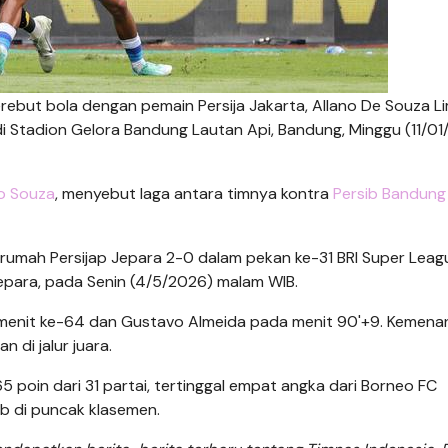
ebut bola dengan pemain Persija Jakarta, Allano De Souza L
i Stadion Gelora Bandung Lautan Api, Bandung, Minggu (11/01
o Souza
, menyebut laga antara timnya kontra
Persib Bandung
rumah Persijap Jepara 2-0 dalam pekan ke-31 BRI Super Leag
Jepara, pada Senin (4/5/2026) malam WIB.
 menit ke-64 dan Gustavo Almeida pada menit 90'+9. Kemenan
 di jalur juara.
5 poin dari 31 partai, tertinggal empat angka dari Borneo FC
ib di puncak klasemen.