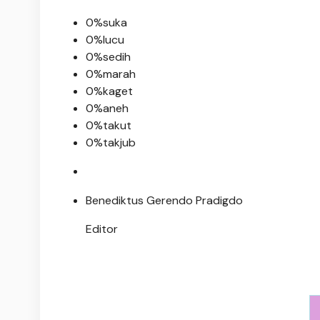
0%
suka
0%
lucu
0%
sedih
0%
marah
0%
kaget
0%
aneh
0%
takut
0%
takjub
Benediktus Gerendo Pradigdo
Editor