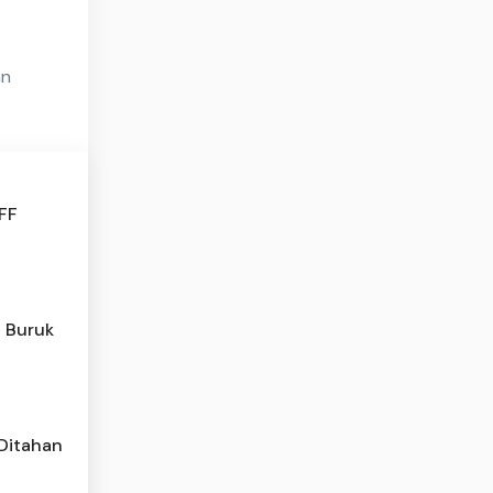
an
AFF
l Buruk
 Ditahan