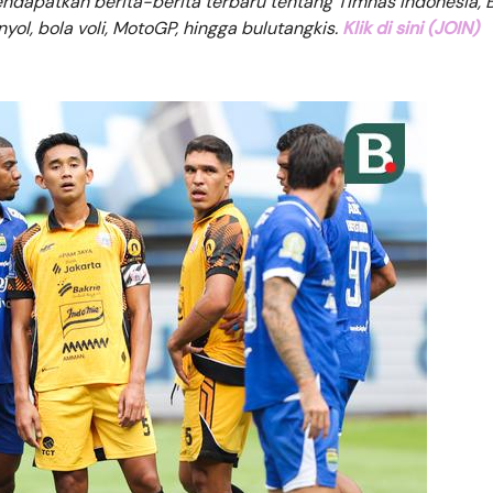
dapatkan berita-berita terbaru tentang Timnas Indonesia, B
anyol, bola voli, MotoGP, hingga bulutangkis.
Klik di sini (JOIN)