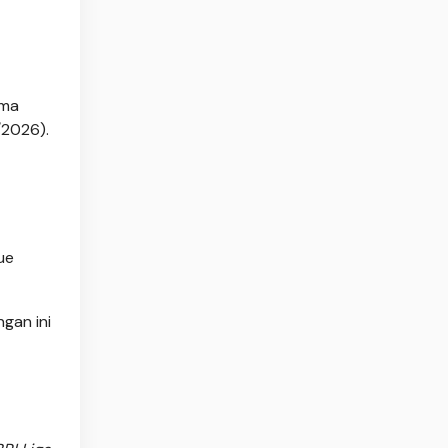
ima
/2026).
ue
gan ini