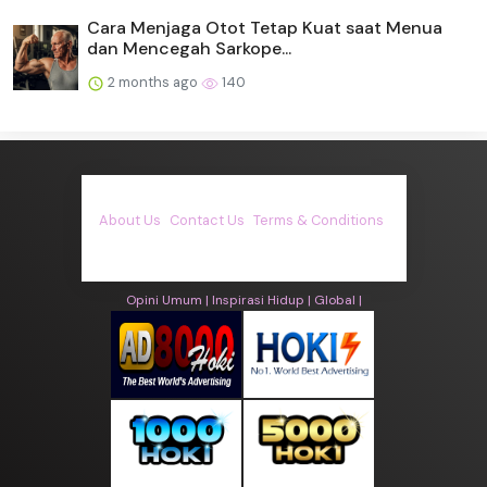
Cara Menjaga Otot Tetap Kuat saat Menua
dan Mencegah Sarkope...
2 months ago
140
About Us
·
Contact Us
·
Terms & Conditions
·
© asiakita.info 2026. All rights are reserved
Opini Umum |
Inspirasi Hidup |
Global |