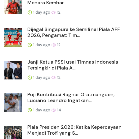
Menara Kembar ...
1 day ago
12
Dijegal Singapura ke Semifinal Piala AFF
2026, Pengamat: Tim...
1 day ago
12
Janji Ketua PSSI usai Timnas Indonesia
Tersingkir di Piala A...
1 day ago
12
Puji Kontribusi Ragnar Oratmangoen,
Luciano Leandro Ingatkan...
1 day ago
14
Piala Presiden 2026: Ketika Kepercayaan
Menjadi Trofi yang S...