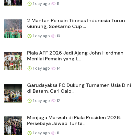
1 day ago
11
2 Mantan Pemain Timnas Indonesia Turun
Gunung, Soekarno Cup ...
1 day ago
13
Piala AFF 2026 Jadi Ajang John Herdman
Menilai Pemain yang L...
1 day ago
14
Garudayaksa FC Dukung Turnamen Usia Dini
di Batam, Cari Calo...
1 day ago
12
Menjaga Marwah di Piala Presiden 2026:
Persebaya Jawab Tunta...
1 day ago
11