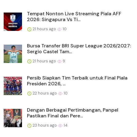
Tempat Nonton Live Streaming Piala AFF
2026: Singapura Vs Ti...
21 hours ago
10
Bursa Transfer BRI Super League 2026/2027:
Sergio Castel Tam...
21 hours ago
9
Persib Siapkan Tim Terbaik untuk Final Piala
Presiden 2026, ...
22 hours ago
10
Dengan Berbagai Pertimbangan, Panpel
Pastikan Final dan Pere...
23 hours ago
14