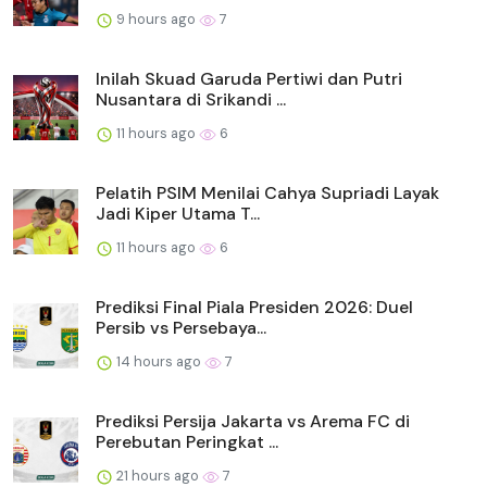
9 hours ago
7
Inilah Skuad Garuda Pertiwi dan Putri
Nusantara di Srikandi ...
11 hours ago
6
Pelatih PSIM Menilai Cahya Supriadi Layak
Jadi Kiper Utama T...
11 hours ago
6
Prediksi Final Piala Presiden 2026: Duel
Persib vs Persebaya...
14 hours ago
7
Prediksi Persija Jakarta vs Arema FC di
Perebutan Peringkat ...
21 hours ago
7