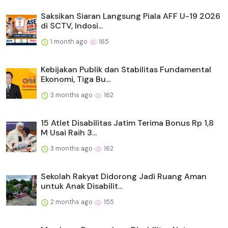
Saksikan Siaran Langsung Piala AFF U-19 2026
di SCTV, Indosi...
1 month ago
165
Kebijakan Publik dan Stabilitas Fundamental
Ekonomi, Tiga Bu...
3 months ago
162
15 Atlet Disabilitas Jatim Terima Bonus Rp 1,8
M Usai Raih 3...
3 months ago
162
Sekolah Rakyat Didorong Jadi Ruang Aman
untuk Anak Disabilit...
2 months ago
155