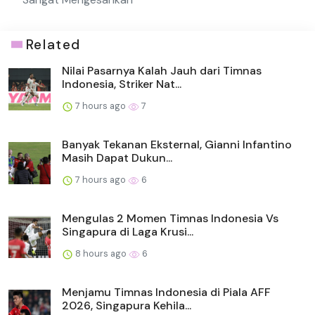
Related
Nilai Pasarnya Kalah Jauh dari Timnas
Indonesia, Striker Nat...
7 hours ago
7
Banyak Tekanan Eksternal, Gianni Infantino
Masih Dapat Dukun...
7 hours ago
6
Mengulas 2 Momen Timnas Indonesia Vs
Singapura di Laga Krusi...
8 hours ago
6
Menjamu Timnas Indonesia di Piala AFF
2026, Singapura Kehila...