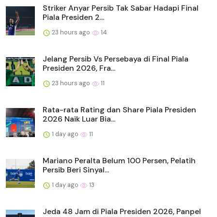
Striker Anyar Persib Tak Sabar Hadapi Final
Piala Presiden 2...
23 hours ago
14
Jelang Persib Vs Persebaya di Final Piala
Presiden 2026, Fra...
23 hours ago
11
Rata-rata Rating dan Share Piala Presiden
2026 Naik Luar Bia...
1 day ago
11
Mariano Peralta Belum 100 Persen, Pelatih
Persib Beri Sinyal...
1 day ago
13
Jeda 48 Jam di Piala Presiden 2026, Panpel