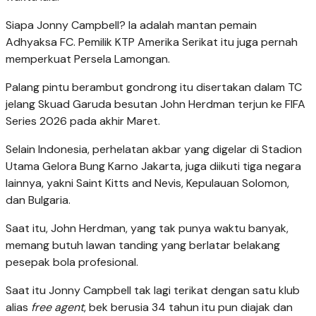
Siapa Jonny Campbell? Ia adalah mantan pemain
Adhyaksa FC. Pemilik KTP Amerika Serikat itu juga pernah
memperkuat Persela Lamongan.
Palang pintu berambut gondrong itu disertakan dalam TC
jelang Skuad Garuda besutan John Herdman terjun ke FIFA
Series 2026 pada akhir Maret.
Selain Indonesia, perhelatan akbar yang digelar di Stadion
Utama Gelora Bung Karno Jakarta, juga diikuti tiga negara
lainnya, yakni Saint Kitts and Nevis, Kepulauan Solomon,
dan Bulgaria.
Saat itu, John Herdman, yang tak punya waktu banyak,
memang butuh lawan tanding yang berlatar belakang
pesepak bola profesional.
Saat itu Jonny Campbell tak lagi terikat dengan satu klub
alias
free agent
, bek berusia 34 tahun itu pun diajak dan