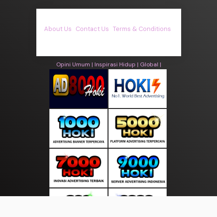
About Us
·
Contact Us
·
Terms & Conditions
·
© asiakita.info 2026. All rights are reserved
Opini Umum |
Inspirasi Hidup |
Global |