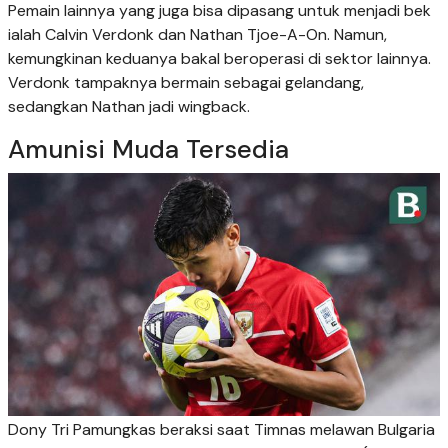
Pemain lainnya yang juga bisa dipasang untuk menjadi bek
ialah Calvin Verdonk dan Nathan Tjoe-A-On. Namun,
kemungkinan keduanya bakal beroperasi di sektor lainnya.
Verdonk tampaknya bermain sebagai gelandang,
sedangkan Nathan jadi wingback.
Amunisi Muda Tersedia
Dony Tri Pamungkas beraksi saat Timnas melawan Bulgaria