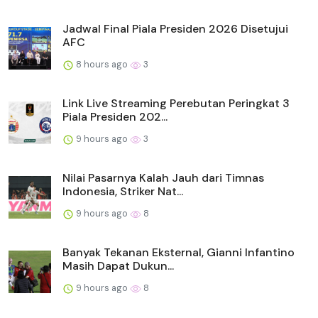
Jadwal Final Piala Presiden 2026 Disetujui
AFC
8 hours ago
3
Link Live Streaming Perebutan Peringkat 3
Piala Presiden 202...
9 hours ago
3
Nilai Pasarnya Kalah Jauh dari Timnas
Indonesia, Striker Nat...
9 hours ago
8
Banyak Tekanan Eksternal, Gianni Infantino
Masih Dapat Dukun...
9 hours ago
8