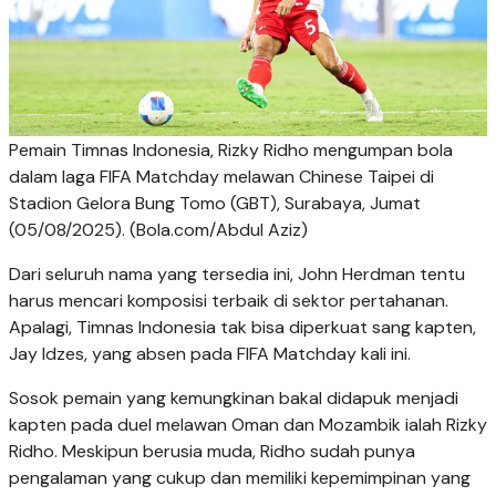
Pemain Timnas Indonesia, Rizky Ridho mengumpan bola
dalam laga FIFA Matchday melawan Chinese Taipei di
Stadion Gelora Bung Tomo (GBT), Surabaya, Jumat
(05/08/2025). (Bola.com/Abdul Aziz)
Dari seluruh nama yang tersedia ini, John Herdman tentu
harus mencari komposisi terbaik di sektor pertahanan.
Apalagi, Timnas Indonesia tak bisa diperkuat sang kapten,
Jay Idzes, yang absen pada FIFA Matchday kali ini.
Sosok pemain yang kemungkinan bakal didapuk menjadi
kapten pada duel melawan Oman dan Mozambik ialah Rizky
Ridho. Meskipun berusia muda, Ridho sudah punya
pengalaman yang cukup dan memiliki kepemimpinan yang