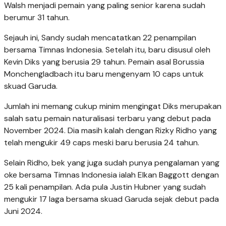
Walsh menjadi pemain yang paling senior karena sudah
berumur 31 tahun.
Sejauh ini, Sandy sudah mencatatkan 22 penampilan
bersama Timnas Indonesia. Setelah itu, baru disusul oleh
Kevin Diks yang berusia 29 tahun. Pemain asal Borussia
Monchengladbach itu baru mengenyam 10 caps untuk
skuad Garuda.
Jumlah ini memang cukup minim mengingat Diks merupakan
salah satu pemain naturalisasi terbaru yang debut pada
November 2024. Dia masih kalah dengan Rizky Ridho yang
telah mengukir 49 caps meski baru berusia 24 tahun.
Selain Ridho, bek yang juga sudah punya pengalaman yang
oke bersama Timnas Indonesia ialah Elkan Baggott dengan
25 kali penampilan. Ada pula Justin Hubner yang sudah
mengukir 17 laga bersama skuad Garuda sejak debut pada
Juni 2024.