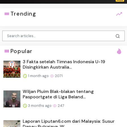
Trending
Popular
3 Fakta setelah Timnas Indonesia U-19
Disingkirkan Australia...
1 month ago
2071
Wiljan Pluim Blak-blakan tentang
Paspoortgate di Liga Beland...
3 months ago
247
Laporan Liputan6.com dari Malaysia: Susur
Danau Putrajaya, W...