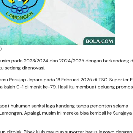
)
a musim pada 2023/2024 dan 2024/2025 dengan berkandang d
tu sedang direnovasi.
amu Persijap Jepara pada 18 Februari 2025 di TSC. Suporter P
a kalah 0-1 di menit ke-79. Hasil itu membuat peluang promos
ndapat hukuman sanksi laga kandang tanpa penonton selama
k Lamongan. Apalagi, musim ini mereka bisa kembali ke Surajaya
n ditolak. Pihak klub maupun suporter harus legowo dengan