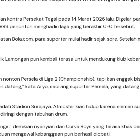
n kontra Persekat Tegal pada 14 Maret 2026 lalu. Digelar pa
889 penonton menghadiri laga yang berakhir 0-0 tersebut.
atan Bola.com, para suporter mulai hadir sejak sore. Setelah 
ublik Lamongan pun kembali terasa untuk mendukung klub keb
in nonton Persela di Liga 2 (Championship), tapi kan enggak bis
n datang,” kata Aryo, seorang suporter Persela, yang datang
adati Stadion Surajaya. Atmosfer kian hidup karena elemen s
 diiringi dengan tabuhan drum.
Tingir,” demikian nyanyian dari Curva Boys yang terasa khas d
nduan mengawal kebanggaan pun berhasil diobati.