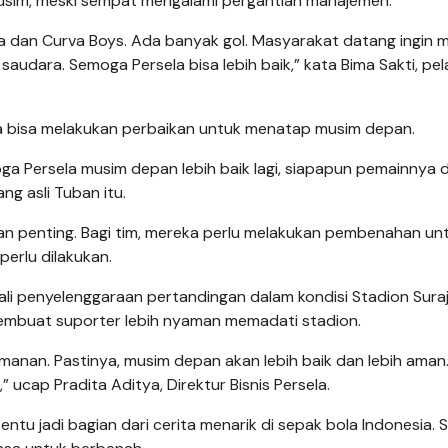
musim, meski sempat mengalami pergantian manajemen.
ia dan Curva Boys. Ada banyak gol. Masyarakat datang ingin m
saudara. Semoga Persela bisa lebih baik,” kata Bima Sakti, pel
ya bisa melakukan perbaikan untuk menatap musim depan.
moga Persela musim depan lebih baik lagi, siapapun pemainnya 
ng asli Tuban itu.
ran penting. Bagi tim, mereka perlu melakukan pembenahan un
erlu dilakukan.
i penyelenggaraan pertandingan dalam kondisi Stadion Sura
membuat suporter lebih nyaman memadati stadion.
amanan. Pastinya, musim depan akan lebih baik dan lebih aman
 ucap Pradita Aditya, Direktur Bisnis Persela.
entu jadi bagian dari cerita menarik di sepak bola Indonesia. 