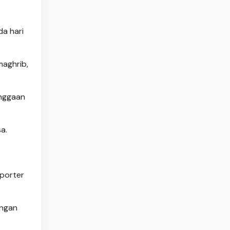
da hari
maghrib,
anggaan
a.
uporter
engan