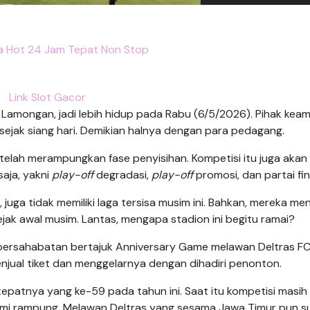
ta Hot 24 Jam Tepat Non Stop
Link Slot Gacor
, Lamongan, jadi lebih hidup pada Rabu (6/5/2026). Pihak kea
sejak siang hari. Demikian halnya dengan para pedagang.
lah merampungkan fase penyisihan. Kompetisi itu juga akan
aja, yakni
play-off
degradasi,
play-off
promosi, dan partai fin
juga tidak memiliki laga tersisa musim ini. Bahkan, mereka m
ak awal musim. Lantas, mengapa stadion ini begitu ramai?
persahabatan bertajuk Anniversary Game melawan Deltras FC
enjual tiket dan menggelarnya dengan dihadiri penonton.
tepatnya yang ke-59 pada tahun ini. Saat itu kompetisi masih
 resmi rampung. Melawan Deltras yang sesama Jawa Timur pun 