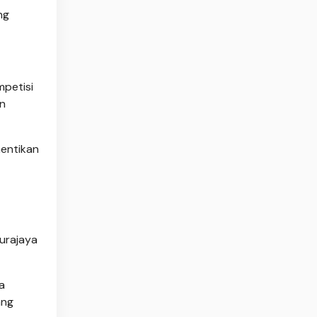
ng
mpetisi
an
hentikan
urajaya
a
ang