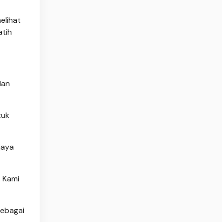
elihat
atih
dan
tuk
jaya
. Kami
Sebagai