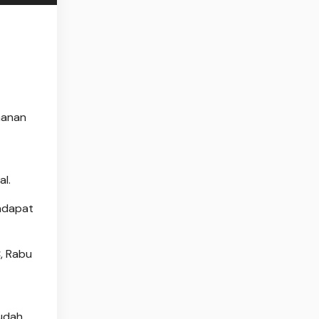
manan
al.
endapat
, Rabu
sudah