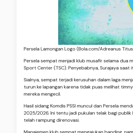
Persela Lamongan Logo (Bola.com/Adreanus Titus
Persela sempat menjadi klub musafir selama du
Sport Center (TSC). Penyebabnya, Surajaya saat i
Sialnya, sempat terjadi kerusuhan dalam laga menj
turun ke lapangan karena tidak puas melihat timny
mereka mengecil.
Hasil sidang Komdis PSSI muncul dan Persela me
2025/2026. Ini tentu jadi pukulan telak bagi publi
telah rampung direnovasi.
Manajemen klub sempat mengajukan banding, namu