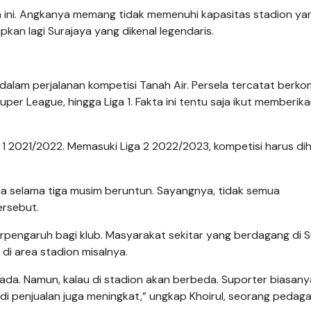
ga ini. Angkanya memang tidak memenuhi kapasitas stadion ya
kan lagi Surajaya yang dikenal legendaris.
dalam perjalanan kompetisi Tanah Air. Persela tercatat berko
Super League, hingga Liga 1. Fakta ini tentu saja ikut memberik
 1 2021/2022. Memasuki Liga 2 2022/2023, kompetisi harus di
ua selama tiga musim beruntun. Sayangnya, tidak semua
ersebut.
pengaruh bagi klub. Masyarakat sekitar yang berdagang di S
 di area stadion misalnya.
 ada. Namun, kalau di stadion akan berbeda. Suporter biasany
adi penjualan juga meningkat,” ungkap Khoirul, seorang pedag