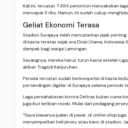
Kali ini, tercatat 7.494 penonton menyaksikan la
mencapai 11 ribu. Namun, ini sudah cukup menghidup
Geliat Ekonomi Terasa
Stadion Surajaya telah mencatatkan jejak penting 
di kasta teratas sejak era Divisi Utama, Indonesia 
dampak bagi warga Lamongan.
Sayangnya, mereka harus turun kasta setelah Liga
akibat Tragedi Kanjuruhan.
Persela tercatat sudah berkompetisi di kasta ked
pertandingan digelar di Surajaya selama periode t
Laga persahabatan kontra Deltras bukan cuma ber
juga ikut ketiban rezeki. Mulai dari pedagang jersey
“Saya biasanya jualan di pasar, di
online shop
juga
menyempatkan beli jersey atau kaos di stadion. J