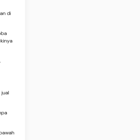
an di
oba
ekinya
.
jual
anpa
i bawah