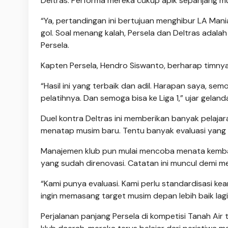
Deltras. Performa mereka cukup apik sepanjang 
“Ya, pertandingan ini bertujuan menghibur LA Man
gol. Soal menang kalah, Persela dan Deltras adalah 
Persela.
Kapten Persela, Hendro Siswanto, berharap timn
“Hasil ini yang terbaik dan adil. Harapan saya, se
pelatihnya. Dan semoga bisa ke Liga 1,” ujar gelanda
Duel kontra Deltras ini memberikan banyak pelaja
menatap musim baru. Tentu banyak evaluasi yang p
Manajemen klub pun mulai mencoba menata kembal
yang sudah direnovasi. Catatan ini muncul demi 
“Kami punya evaluasi. Kami perlu standardisasi ke
ingin memasang target musim depan lebih baik lagi,”
Perjalanan panjang Persela di kompetisi Tanah Air t