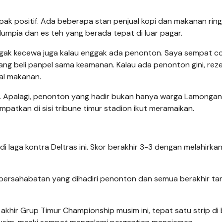
k positif. Ada beberapa stan penjual kopi dan makanan ring
 lumpia dan es teh yang berada tepat di luar pagar.
 Agak kecewa juga kalau enggak ada penonton. Saya sempat c
ang beli panpel sama keamanan. Kalau ada penonton gini, rez
ual makanan.
f. Apalagi, penonton yang hadir bukan hanya warga Lamongan
patkan di sisi tribune timur stadion ikut meramaikan.
laga kontra Deltras ini. Skor berakhir 3-3 dengan melahirkan 
a persahabatan yang dihadiri penonton dan semua berakhir t
n akhir Grup Timur Championship musim ini, tepat satu strip d