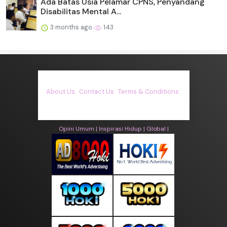
Ada Batas Usia Pelamar CPNS, Penyandang
Disabilitas Mental A...
3 months ago
143
About Us
·
Contact Us
·
Terms & Conditions
·
© asiakita.info 2026. All rights are reserved
Opini Umum |
Inspirasi Hidup |
Global |