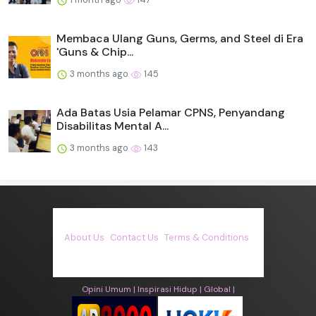
Membaca Ulang Guns, Germs, and Steel di Era
'Guns & Chip...
3 months ago
145
Ada Batas Usia Pelamar CPNS, Penyandang
Disabilitas Mental A...
3 months ago
143
About Us
·
Contact Us
·
Terms & Conditions
·
© asiakita.info 2026. All rights are reserved
Opini Umum |
Inspirasi Hidup |
Global |