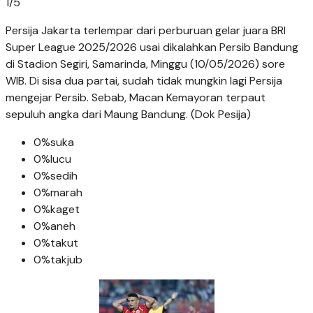
1
/
5
Persija Jakarta terlempar dari perburuan gelar juara BRI
Super League 2025/2026 usai dikalahkan Persib Bandung
di Stadion Segiri, Samarinda, Minggu (10/05/2026) sore
WIB. Di sisa dua partai, sudah tidak mungkin lagi Persija
mengejar Persib. Sebab, Macan Kemayoran terpaut
sepuluh angka dari Maung Bandung. (Dok Pesija)
0%
suka
0%
lucu
0%
sedih
0%
marah
0%
kaget
0%
aneh
0%
takut
0%
takjub