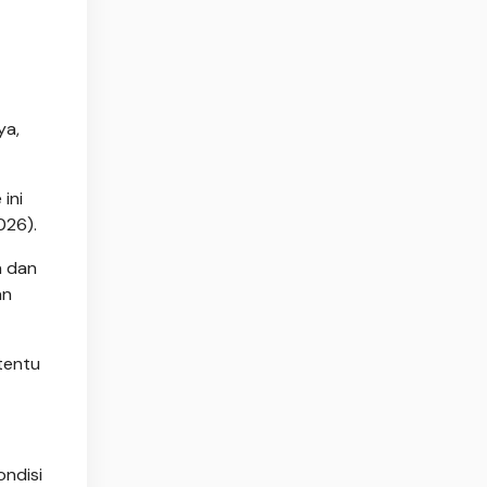
ya,
ini
026).
n dan
an
tentu
ondisi