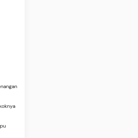
enangan
okoknya
apu