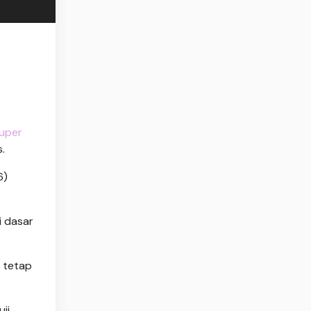
Super
.
6)
i dasar
S tetap
ji