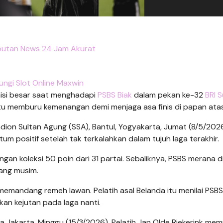
putan News 24 Jam Akurat
ungi Slot Online Maxwin
si besar saat menghadapi
PSBS Biak
dalam pekan ke-32
BRI 
itu memburu kemenangan demi menjaga asa finis di papan atas
adion Sultan Agung (SSA), Bantul, Yogyakarta, Jumat (8/5/202
 positif setelah tak terkalahkan dalam tujuh laga terakhir.
ngan koleksi 50 poin dari 31 partai. Sebaliknya, PSBS merana d
ang musim.
 memandang remeh lawan. Pelatih asal Belanda itu menilai PSB
an kejutan pada laga nanti.
 Jakarta, Minggu (15/3/2026). Pelatih Jan Olde Riekerink memu