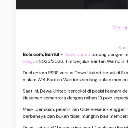
Web Li
Kunj
Bola.com, Bantul -
Dewa United
datang dengan mi
League
2025/2026. Tim berjuluk Banten Warriors 
Duel antara PSBS versus Dewa United tersaji di St
malam WIB. Banten Warriors sedang dalam momentum
Saat ini, Dewa United bercokol di posisi keenam de
klasemen sementara dengan raihan 18 poin sepanj
Meski demikian, pelatih Jan Olde Riekerink enggan
berbahaya dan bukan tidak mungkin bisa memberik
Dewa United FC bermain imbang 1-1 melawan Persija