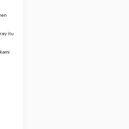
emen
ray itu
 kami