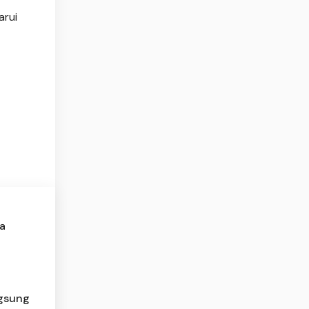
arui
la
ngsung