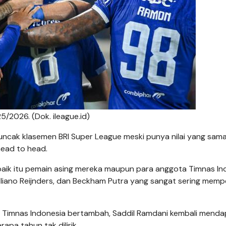
5/2026. (Dok. ileague.id)
i puncak klasemen BRI Super League meski punya nilai yang sam
ead to head.
aik itu pemain asing mereka maupun para anggota Timnas In
Eliano Reijnders, dan Beckham Putra yang sangat sering memp
e Timnas Indonesia bertambah, Saddil Ramdani kembali menda
pa tahun tak dilirik.