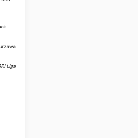
mak
Kurzawa
RI Liga