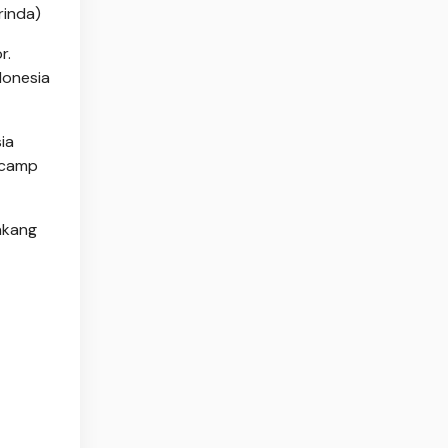
rinda)
r.
donesia
ia
g camp
akang