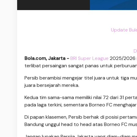
Update Bul
D
Bola.com, Jakarta -
BRI Super League
2025/2026 m
terlibat persaingan sangat panas untuk perburuan 
Persib berambisi mengejar titel juara untuk tiga
juara bersejarah mereka.
Kedua tim sama-sama memiliki nilai 72 dari 31 pert
pada laga terkini, sementara Borneo FC menghajar
Di papan klasemen, Persib berhak di posisi perta
Bandung unggul head to head atas Borneo FC musi
Jangan lupakan Persija Jakarta yang diam-diam m