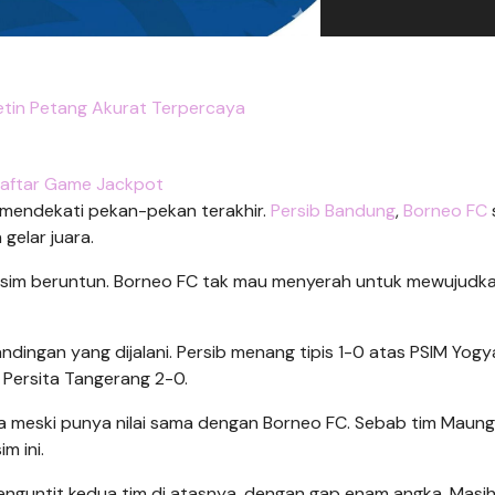
etin Petang Akurat Terpercaya
aftar Game Jackpot
endekati pekan-pekan terakhir.
Persib Bandung
,
Borneo FC
gelar juara.
 musim beruntun. Borneo FC tak mau menyerah untuk mewujudka
andingan yang dijalani. Persib menang tipis 1-0 atas PSIM Yog
 Persita Tangerang 2-0.
ma meski punya nilai sama dengan Borneo FC. Sebab tim Maung
m ini.
enguntit kedua tim di atasnya, dengan gap enam angka. Masi