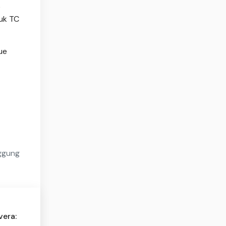
e
uk TC
ue
ggung
vera: