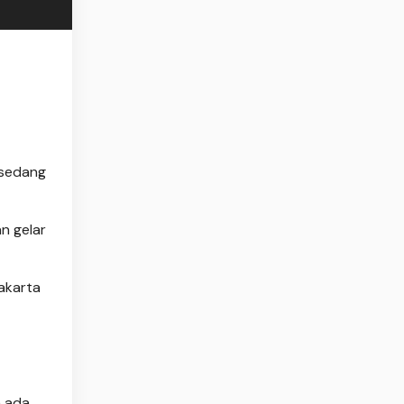
sedang
n gelar
yakarta
h ada