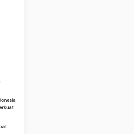
a
donesia.
erkuat
pat