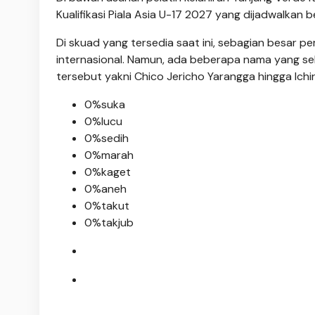
Kualifikasi Piala Asia U-17 2027 yang dijadwalkan
Di skuad yang tersedia saat ini, sebagian besar
internasional. Namun, ada beberapa nama yang 
tersebut yakni Chico Jericho Yarangga hingga Ichir
0%
suka
0%
lucu
0%
sedih
0%
marah
0%
kaget
0%
aneh
0%
takut
0%
takjub