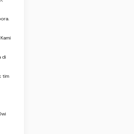
pora.
 Kami
 di
k tim
Dwi