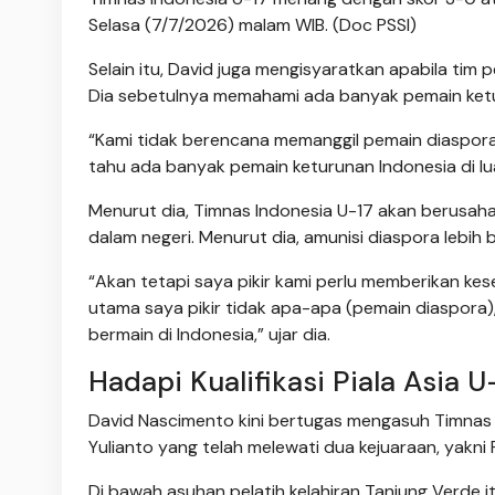
Selasa (7/7/2026) malam WIB. (Doc PSSI)
Selain itu, David juga mengisyaratkan apabila tim
Dia sebetulnya memahami ada banyak pemain keturun
“Kami tidak berencana memanggil pemain diaspora. 
tahu ada banyak pemain keturunan Indonesia di luar
Menurut dia, Timnas Indonesia U-17 akan berusah
dalam negeri. Menurut dia, amunisi diaspora lebih 
“Akan tetapi saya pikir kami perlu memberikan ke
utama saya pikir tidak apa-apa (pemain diaspora)
bermain di Indonesia,” ujar dia.
Hadapi Kualifikasi Piala Asia U
David Nascimento kini bertugas mengasuh Timnas I
Yulianto yang telah melewati dua kejuaraan, yakni 
Di bawah asuhan pelatih kelahiran Tanjung Verde