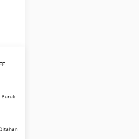
AFF
l Buruk
 Ditahan