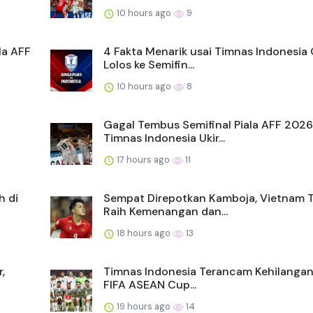
10 hours ago
9
la AFF
4 Fakta Menarik usai Timnas Indonesia
Lolos ke Semifin...
10 hours ago
8
Gagal Tembus Semifinal Piala AFF 2026
Timnas Indonesia Ukir...
17 hours ago
11
h di
Sempat Direpotkan Kamboja, Vietnam 
Raih Kemenangan dan...
18 hours ago
13
,
Timnas Indonesia Terancam Kehilangan 
FIFA ASEAN Cup...
19 hours ago
14