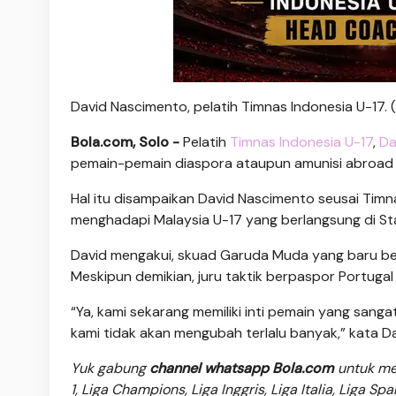
David Nascimento, pelatih Timnas Indonesia U-17. 
Bola.com, Solo -
Pelatih
Timnas Indonesia U-17
,
Da
pemain-pemain diaspora ataupun amunisi abroa
Hal itu disampaikan David Nascimento seusai Tim
menghadapi Malaysia U-17 yang berlangsung di Sta
David mengakui, skuad Garuda Muda yang baru berk
Meskipun demikian, juru taktik berpaspor Portug
“Ya, kami sekarang memiliki inti pemain yang sang
kami tidak akan mengubah terlalu banyak,” kata D
Yuk gabung
channel whatsapp Bola.com
untuk men
1, Liga Champions, Liga Inggris, Liga Italia, Liga Sp