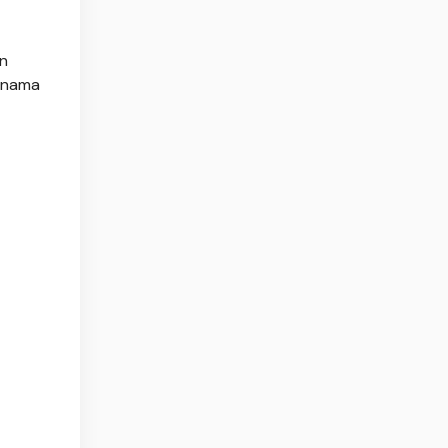
an
-nama