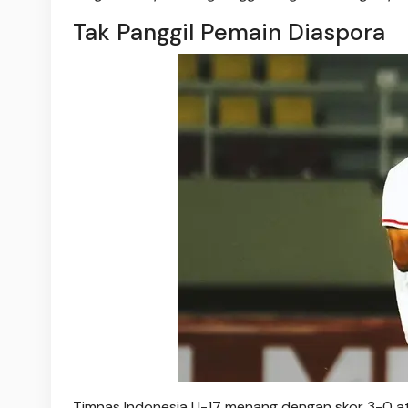
Tak Panggil Pemain Diaspora
Timnas Indonesia U-17 menang dengan skor 3-0 ata