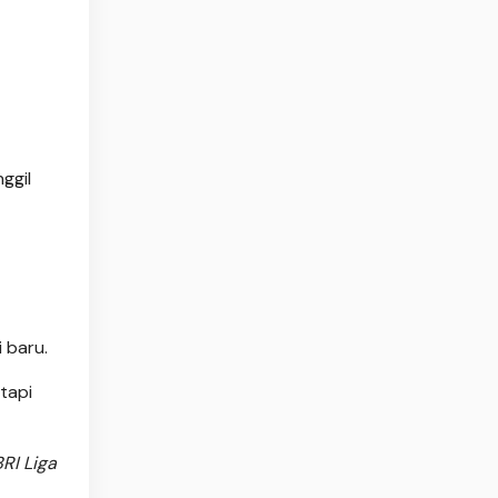
ggil
 baru.
tapi
RI Liga