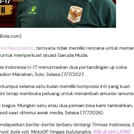
(Bola.com)
vid Nascimento
, ternyata tidak memiliki rencana untuk meman
d untuk memperkuat skuad Garuda Muda.
nas Indonesia U-17 menuntaskan dua pertandingan uji coba
dion Manahan, Solo, Selasa (7/7/2027.
umpul selama satu bulan memiliki komposisi inti yang kuat.
al ini tetap membuka peluang untuk menambah amunisi-amunisi
at bagus. Mungkin satu atau dua pemain bisa kami tambahkan, 
avid saat ditemui awak media, Selasa (7/72026).
dapatkan berita-berita terbaru tentang Timnas Indonesia, B
anyol, bola voli, MotoGP, hingga bulutangkis.
Klik di sini (JOIN)