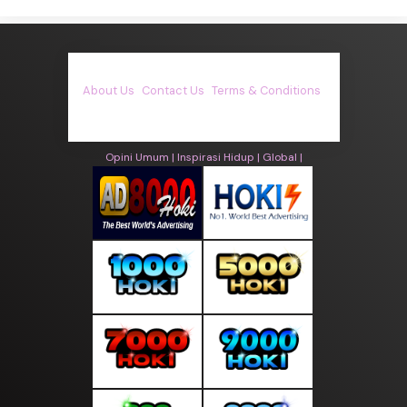
About Us
·
Contact Us
·
Terms & Conditions
·
© asiakita.info 2026. All rights are reserved
Opini Umum |
Inspirasi Hidup |
Global |