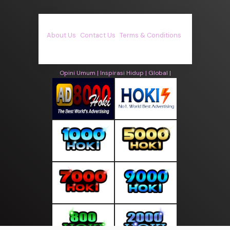
About Us
·
Contact Us
·
Terms & Conditions
·
© asiakita.info 2026. All rights are reserved
Opini Umum |
Inspirasi Hidup |
Global |