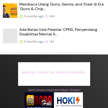
Membaca Ulang Guns, Germs, and Steel di Era
'Guns & Chip...
3 months ago
144
Ada Batas Usia Pelamar CPNS, Penyandang
Disabilitas Mental A...
3 months ago
142
About Us
·
Contact Us
·
Terms & Conditions
·
© asiakita.info 2026. All rights are reserved
Opini Umum |
Inspirasi Hidup |
Global |