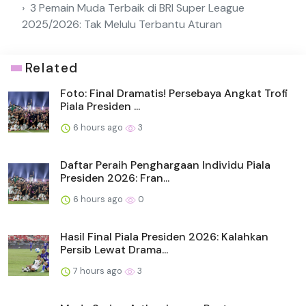
3 Pemain Muda Terbaik di BRI Super League
2025/2026: Tak Melulu Terbantu Aturan
Related
Foto: Final Dramatis! Persebaya Angkat Trofi
Piala Presiden ...
6 hours ago
3
Daftar Peraih Penghargaan Individu Piala
Presiden 2026: Fran...
6 hours ago
0
Hasil Final Piala Presiden 2026: Kalahkan
Persib Lewat Drama...
7 hours ago
3