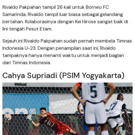
Rivaldo Pakpahan tampil 26 kali untuk Borneo FC
Samarinda. Rivaldo tampil luar biasa sebagai gelandang
bertahan. Kolaborasinya dengan Kei Hirose sangat baik di
lini tengah Pesut Etam.
Sejauh ini Rivaldo Pakpahan sudah pernah membela Timnas
Indonesia U-23. Dengan penampilan saat ini, Rivaldo
tampaknya hanya menanti waktu untuk menjadi bagian
dari Timnas Indonesia.
Cahya Supriadi (PSIM Yogyakarta)