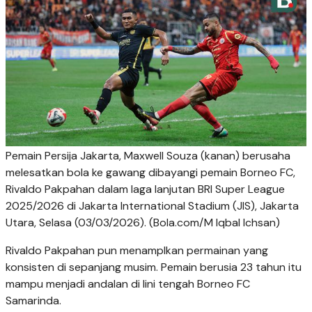
Pemain Persija Jakarta, Maxwell Souza (kanan) berusaha
melesatkan bola ke gawang dibayangi pemain Borneo FC,
Rivaldo Pakpahan dalam laga lanjutan BRI Super League
2025/2026 di Jakarta International Stadium (JIS), Jakarta
Utara, Selasa (03/03/2026). (Bola.com/M Iqbal Ichsan)
Rivaldo Pakpahan pun menamplkan permainan yang
konsisten di sepanjang musim. Pemain berusia 23 tahun itu
mampu menjadi andalan di lini tengah Borneo FC
Samarinda.