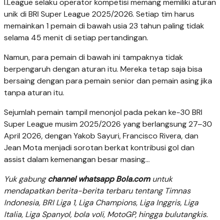
I.League selaku operator kompetisi memang memiliki aturan
unik di BRI Super League 2025/2026. Setiap tim harus
memainkan 1 pemain di bawah usia 23 tahun paling tidak
selama 45 menit di setiap pertandingan.
Namun, para pemain di bawah ini tampaknya tidak
berpengaruh dengan aturan itu. Mereka tetap saja bisa
bersaing dengan para pemain senior dan pemain asing jika
tanpa aturan itu.
Sejumlah pemain tampil menonjol pada pekan ke-30 BRI
Super League musim 2025/2026 yang berlangsung 27–30
April 2026, dengan Yakob Sayuri, Francisco Rivera, dan
Jean Mota menjadi sorotan berkat kontribusi gol dan
assist dalam kemenangan besar masing...
Yuk gabung
channel whatsapp Bola.com
untuk
mendapatkan berita-berita terbaru tentang Timnas
Indonesia, BRI Liga 1, Liga Champions, Liga Inggris, Liga
Italia, Liga Spanyol, bola voli, MotoGP, hingga bulutangkis.