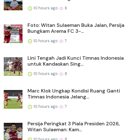
10 hours ago
6
Foto: Witan Sulaeman Buka Jalan, Persija
Bungkam Arema FC 3-...
10 hours ago
7
Lini Tengah Jadi Kunci Timnas Indonesia
untuk Kandaskan Sing...
10 hours ago
8
Marc Klok Ungkap Kondisi Ruang Ganti
Timnas Indonesia Jelang...
10 hours ago
7
Persija Peringkat 3 Piala Presiden 2026,
Witan Sulaeman: Kam...
10 hours ago
8