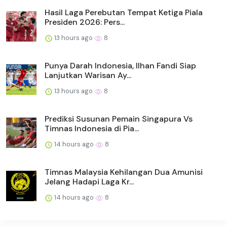
Hasil Laga Perebutan Tempat Ketiga Piala
Presiden 2026: Pers...
13 hours ago
8
Punya Darah Indonesia, Ilhan Fandi Siap
Lanjutkan Warisan Ay...
13 hours ago
8
Prediksi Susunan Pemain Singapura Vs
Timnas Indonesia di Pia...
14 hours ago
8
Timnas Malaysia Kehilangan Dua Amunisi
Jelang Hadapi Laga Kr...
14 hours ago
8