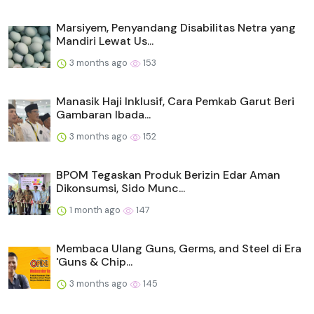
Marsiyem, Penyandang Disabilitas Netra yang
Mandiri Lewat Us...
3 months ago
153
Manasik Haji Inklusif, Cara Pemkab Garut Beri
Gambaran Ibada...
3 months ago
152
BPOM Tegaskan Produk Berizin Edar Aman
Dikonsumsi, Sido Munc...
1 month ago
147
Membaca Ulang Guns, Germs, and Steel di Era
'Guns & Chip...
3 months ago
145